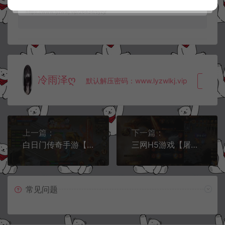
理Linux手工服务端+CDK授权后台+详细搭建教程+视频教程
https://www.lyzwlkj.vip/26434/syzy/
冷雨泽ღ
默认解压密码：www.lyzwlkj.vip
复制
上一篇：
下一篇：
白日门传奇手游【1.80散人传奇单职业】1月最新整理Win一键服务端+明文资源+GM后台+安卓苹果双端+详细搭建教程+视频教程
三网H5游戏【屠龙圣域H5】1月最新整理Win一键服务端+GM分级授权后台+详细搭建教程+视频教程
常见问题