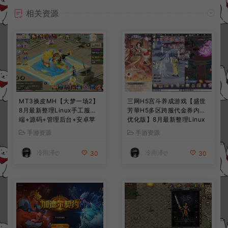
相关资源
MT3换皮MH【大梦一场2】
三网H5宫斗养成游戏【盛世
8月最新整理Linux手工服务
芳華H5多区跨服代金券内购
端+源码+管理后台+安卓苹
优化版】8月最新整理Linux
果双端+详细搭建教程+视频
手工服务端+CDK授权后台
手游资源
手游资源
教程
+全资源安卓+详细搭建教程
+视频教程
冷雨泽ღ
冷雨泽ღ
30
30