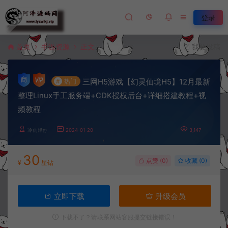
登录
首页
手游资源
正文
我要投稿
三网H5游戏【幻灵仙境H5】12月最新
#
热门
整理Linux手工服务端+CDK授权后台+详细搭建教程+视
频教程
冷雨泽ღ
2024-01-20
3,147
30
点赞 (
0
)
收藏 (0)
¥
星钻
立即下载
升级会员
下载不了？请联系网站客服提交链接错误！