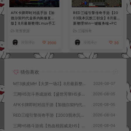
AFK卡牌即时对战手游【加
RED三端引擎传奇手游【20
德尔契约代金券内购修复
03我本沉默三职业】8月最
版】8月最新整理Linux手工
新整理Win一键服务端+PC
服务端+前后端全套源码+CD
安卓+详细搭建教程
寄售资源
三端传奇
K授权后台+安卓苹果双端
+详细搭建教程+视频教程
冷雨泽ღ
冷雨泽ღ
2000
30
猜你喜欢
MT3换皮MH【大梦一场2】8月最新整理Linux手工服务端+源码+管理后台+安卓苹果双端+详细搭建教程+视频教程
2026-08-07
三网H5宫斗养成游戏【盛世芳華H5多区跨服代金券内购优化版】8月最新整理Linux手工服务端+CDK授权后台+全资源安卓+详细搭建教程+视频教程
2026-08-05
AFK卡牌即时对战手游【加德尔契约代金券内购修复版】8月最新整理Linux手工服务端+前后端全套源码+CDK授权后台+安卓苹果双端+详细搭建教程+视频教程
2026-08-05
RED三端引擎传奇手游【2003我本沉默三职业】8月最新整理Win一键服务端+PC安卓+详细搭建教程
2026-08-04
三网H5格斗游戏【热血校园威龙H5】8月最新整理Linux手工服务端+Win一键服务端+解压即玩+简易安卓客户端+详细搭建教程
2026-08-04