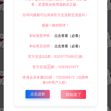
30
此资源下载价格为
星钻，请先
登录
务，若需商业使用请购买正版。
任何问题都可以添加官方交流群交流提问！
感谢一路的陪伴！
收藏 (0)
打赏
点赞 (
0
)
本站免责声明：
点击查看（必看）
本站售后说明：
点击查看（必看）
官方交流QQ群：620517548(已满)
©版权免责声明
1.
本站资源售价只是赞助，收取费用仅维持本站的日常运营所需。
官方交流④群：1093921977
2.
若您需要商业运营或用于其他商业活动，请您购买正版授权并合法
使用。
终身会员专属QQ群：720209672（仅限终
3.
如果本站有侵犯、不妥之处的资源，请在网站右边客服联系我们。
将会第一时间解决！
身VIP用户入群）
4.
本站提供的所有资源仅供参考学习使用，不存在任何商业目的与商
业用途，请大家不要用于商用！
点击进群
我知道了
5.
侵权联系邮箱：32838727@qq.com
阿泽源码网
手游资源
三网H5游戏【幻灵仙境H5】12月最新整