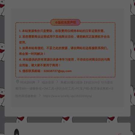
©版权免责声明
1.
本站资源售价只是赞助，收取费用仅维持本站的日常运营所需。
2.
若您需要商业运营或用于其他商业活动，请您购买正版授权并合法
使用。
3.
如果本站有侵犯、不妥之处的资源，请在网站右边客服联系我们。
将会第一时间解决！
4.
本站提供的所有资源仅供参考学习使用，不存在任何商业目的与商
业用途，请大家不要用于商用！
5.
侵权联系邮箱：32838727@qq.com
阿泽源码网
端游资源
典藏3D魔幻端游【剑踪3DⅢ】12月最新
整理Win一键服务端+GM工具+开区合区工具+PC客户端+配置修改教程+详
细外网搭建教程
https://www.lyzwlkj.vip/26329/dyzy/