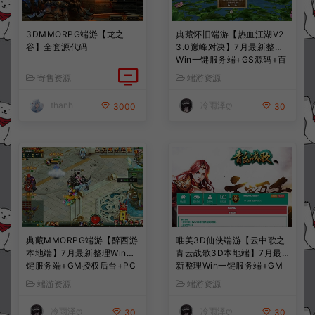
3DMMORPG端游【龙之
典藏怀旧端游【热血江湖V2
谷】全套源代码
3.0巅峰对决】7月最新整理
Win一键服务端+GS源码+百
宝阁+在线GM工具+PC客户
寄售资源
端游资源
端+详细搭建教程
thanh
冷雨泽ღ
3000
30
典藏MMORPG端游【醉西游
唯美3D仙侠端游【云中歌之
本地端】7月最新整理Win一
青云战歌3D本地端】7月最
键服务端+GM授权后台+PC
新整理Win一键服务端+GM
客户端+详细搭建教程
工具+PC客户端+详细搭建教
端游资源
端游资源
程
冷雨泽ღ
冷雨泽ღ
30
30