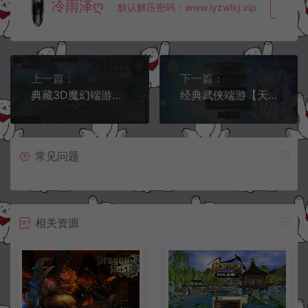
冷雨泽ღ
默认解压密码：www.lyzwlkj.vip
复制
上一篇：
下一篇：
典藏3D魔幻端游【剑踪3DⅡ】12月最新整理Win一键服务端+GM工具+开区合区工具+PC客户端+配置修改教程+详细外网搭建教程
经典武侠端游【天龙八部之完美万象归一第十版】12月最新整理Linux手工服务端+GM工具+PC客户端+详细搭建教程
常见问题
相关资源