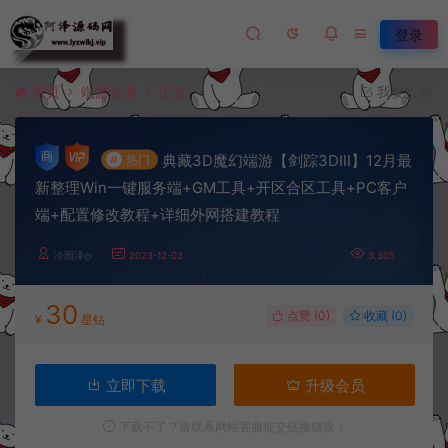
登录
首页
端游资源
正文
我要投稿
典藏3D魔幻端游【剑踪3DⅢ】12月最
#
热门
新整理Win一键服务端+GM工具+开区合区工具+PC客户
端+配置修改教程+详细外网搭建教程
冷雨泽ღ
2023-12-03
3,305
30
点赞 (
0
)
收藏 (0)
¥
星钻
立即下载
升级会员
下载不了？请联系网站客服提交链接错误！