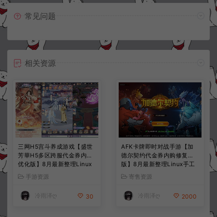
常见问题
相关资源
三网H5宫斗养成游戏【盛世
AFK卡牌即时对战手游【加
芳華H5多区跨服代金券内购
德尔契约代金券内购修复
优化版】8月最新整理Linux
版】8月最新整理Linux手工
手工服务端+CDK授权后台
服务端+前后端全套源码+CD
手游资源
寄售资源
+全资源安卓+详细搭建教程
K授权后台+安卓苹果双端
+视频教程
+详细搭建教程+视频教程
冷雨泽ღ
冷雨泽ღ
30
2000