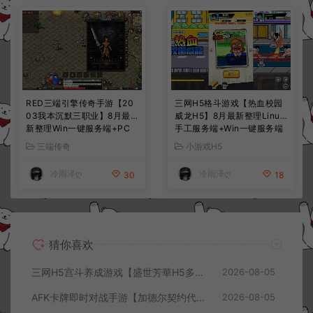
RED三端引擎传奇手游【20
三网H5格斗游戏【热血校园
03我本沉默三职业】8月最
威龙H5】8月最新整理Linux
新整理Win一键服务端+PC
手工服务端+Win一键服务端
安卓+详细搭建教程
+解压即玩+简易安卓客户端
三端传奇
小游戏H5
+详细搭建教程
冷雨泽ღ
冷雨泽ღ
30
18
猜你喜欢
三网H5宫斗养成游戏【盛世芳華H5多区跨服代金券内购优化版】8月最新整理Linux手工服务端+CDK授权后台+全资源安卓+详细搭建教程+视频教程
2026-08-05
AFK卡牌即时对战手游【加德尔契约代金券内购修复版】8月最新整理Linux手工服务端+前后端全套源码+CDK授权后台+安卓苹果双端+详细搭建教程+视频教程
2026-08-05