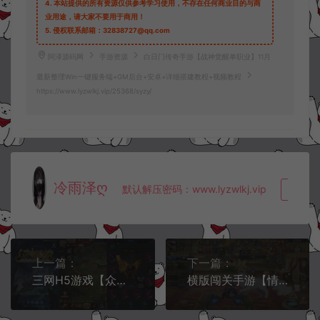
4.
本站提供的所有资源仅供参考学习使用，不存在任何商业目的与商
业用途，请大家不要用于商用！
5.
侵权联系邮箱：32838727@qq.com
阿泽源码网
手游资源
白日门传奇手游【战神觉醒单职业】11月
最新整理Win一键服务端+GM后台+安卓+详细搭建教程+视频教程
https://www.lyzwlkj.vip/25368/syzy/
冷雨泽ღ
默认解压密码：www.lyzwlkj.vip
复制
上一篇：
下一篇：
三网H5游戏【众神传说H5】11月最新整理Win一键服务端+GM授权后台+详细搭建教程
横版闯关手游【情怀之星空阿拉德2.0】11月最新整理Linux手工服务端+配套表+WEB管理后台+GM授权后台+安卓苹果双端+详细搭建教程+视频教程