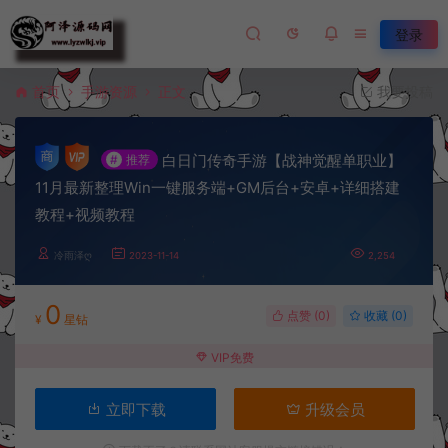
登录
首页
手游资源
正文
我要投稿
白日门传奇手游【战神觉醒单职业】
#
推荐
11月最新整理Win一键服务端+GM后台+安卓+详细搭建
教程+视频教程
冷雨泽ღ
2023-11-14
2,254
0
点赞 (
0
)
收藏 (0)
¥
星钻
VIP免费
立即下载
升级会员