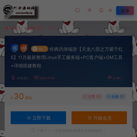
登录
首页
端游资源
正文
我要投稿
经典武侠端游【天龙八部之万紫千红
#
热门
5】11月最新整理Linux手工服务端+PC客户端+GM工具
+详细搭建教程
冷雨泽ღ
2023-11-12
2,762
30
点赞 (
0
)
收藏 (0)
¥
星钻
立即下载
升级会员
下载不了？请联系网站客服提交链接错误！