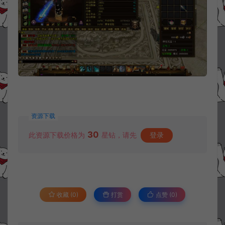
资源下载
30
此资源下载价格为
星钻，请先
登录
收藏 (0)
打赏
点赞 (
0
)