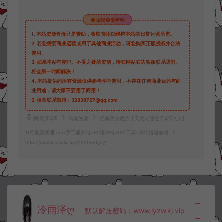
©版权免责声明
1.
本站资源售价只是赞助，收取费用仅维持本站的日常运营所需。
2.
若您需要商业运营或用于其他商业活动，请您购买正版授权并合法
使用。
3.
如果本站有侵犯、不妥之处的资源，请在网站右边客服联系我们。
将会第一时间解决！
4.
本站提供的所有资源仅供参考学习使用，不存在任何商业目的与商
业用途，请大家不要用于商用！
5.
侵权联系邮箱：32838727@qq.com
阿泽源码网
端游资源
经典武侠端游【天龙八部之万紫千红5】
11月最新整理Linux手工服务端+PC客户端+GM工具+详细搭建教程
https://www.lyzwlkj.vip/25256/dyzy/
冷雨泽ღ
默认解压密码：www.lyzwlkj.vip
复制