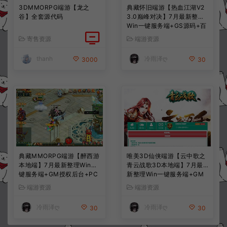
3DMMORPG端游【龙之
典藏怀旧端游【热血江湖V2
谷】全套源代码
3.0巅峰对决】7月最新整理
Win一键服务端+GS源码+百
宝阁+在线GM工具+PC客户
寄售资源
端游资源
端+详细搭建教程
thanh
冷雨泽ღ
3000
30
典藏MMORPG端游【醉西游
唯美3D仙侠端游【云中歌之
本地端】7月最新整理Win一
青云战歌3D本地端】7月最
键服务端+GM授权后台+PC
新整理Win一键服务端+GM
客户端+详细搭建教程
工具+PC客户端+详细搭建教
端游资源
端游资源
程
冷雨泽ღ
冷雨泽ღ
30
30