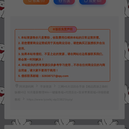
收藏 (1)
打赏
点赞 (
0
)
©版权免责声明
1.
本站资源售价只是赞助，收取费用仅维持本站的日常运营所需。
2.
若您需要商业运营或用于其他商业活动，请您购买正版授权并合法
使用。
3.
如果本站有侵犯、不妥之处的资源，请在网站右边客服联系我们。
将会第一时间解决！
4.
本站提供的所有资源仅供参考学习使用，不存在任何商业目的与商
业用途，请大家不要用于商用！
5.
侵权联系邮箱：32838727@qq.com
阿泽源码网
手游资源
三网H5大话回合手游【精品西游之御剑
纵横H5】10月最新整理Win一键服务端+代理后台+安卓苹果双端+详细搭建
教程
https://www.lyzwlkj.vip/23821/syzy/