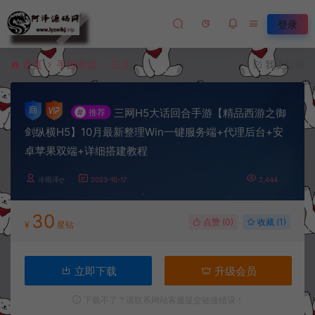
登录
首页
手游资源
正文
我要投稿
三网H5大话回合手游【精品西游之御
#
推荐
剑纵横H5】10月最新整理Win一键服务端+代理后台+安
卓苹果双端+详细搭建教程
冷雨泽ღ
2023-10-17
2,444
30
点赞 (
0
)
收藏 (1)
¥
星钻
立即下载
升级会员
下载不了？请联系网站客服提交链接错误！