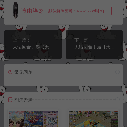
冷雨泽ღ
默认解压密码：www.lyzwlkj.vip
复制
上一篇：
下一篇：
大话回合手游【天空西游之阳光西游】10月最新整理Linux手工服务端+全套源码+管理后台+安卓+详细搭建教程+视频教程
大话回合手游【天空西游之南山西游】10月最新整理Linux手工服务端+加解密工具+管理后台+安卓苹果双端+详细搭建教程+视频教程
常见问题
相关资源