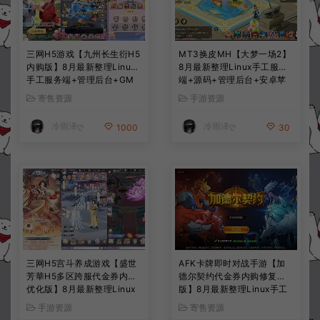
三网H5游戏【九州长生衍H5
MT3换皮MH【大梦一场2】
内购版】8月最新整理Linux
8月最新整理Linux手工服务
手工服务端+管理后台+GM
端+源码+管理后台+安卓苹
授权后台+简易安卓客户端
果双端+详细搭建教程+视频
寄售资源
手游资源
+详细搭建教程+视频教程
教程
冷雨泽ღ
冷雨泽ღ
1000
30
三网H5宫斗养成游戏【盛世
AFK卡牌即时对战手游【加
芳華H5多区跨服代金券内购
德尔契约代金券内购修复
优化版】8月最新整理Linux
版】8月最新整理Linux手工
手工服务端+CDK授权后台
服务端+前后端全套源码+CD
手游资源
寄售资源
+全资源安卓+详细搭建教程
K授权后台+安卓苹果双端