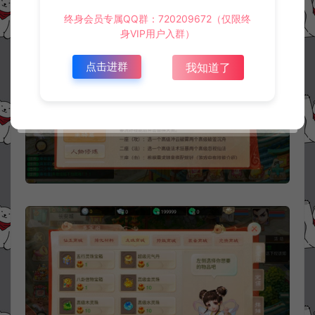
终身会员专属QQ群：720209672（仅限终
身VIP用户入群）
点击进群
我知道了