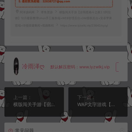
5.
侵权联系邮箱：32838727@qq.com
阿泽源码网
寄售资源
横版闯关手游【全明星格斗之夜2.0阿拉
德】10月最新整理Linux手工服务端+WEB管理后台+GM授权后台+安卓苹果
双端+详细搭建教程+视频教程
https://www.lyzwlkj.vip/23642/syzy/
冷雨泽ღ
默认解压密码：www.lyzwlkj.vip
复制
上一篇：
下一篇：
横版闯关手游【宿命阿拉德65版本】5月最新整理Linux手工服务端+中文表+WEB管理后台+GM授权后台+安卓苹果双端+详细搭建教程
WAP文字游戏【夺宝中华H5】10月最新整理Win一键单机服务端+管理后台+解压即玩
常见问题