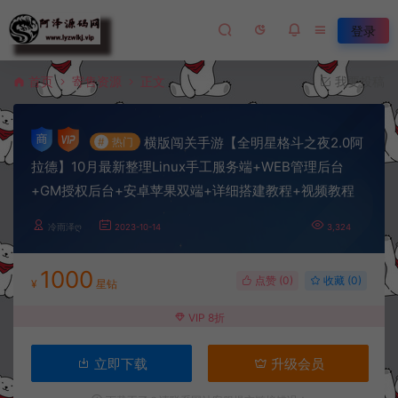
登录
首页
寄售资源
正文
我要投稿
横版闯关手游【全明星格斗之夜2.0阿
#
热门
拉德】10月最新整理Linux手工服务端+WEB管理后台
+GM授权后台+安卓苹果双端+详细搭建教程+视频教程
冷雨泽ღ
2023-10-14
3,324
1000
点赞 (
0
)
收藏 (0)
¥
星钻
VIP 8折
立即下载
升级会员