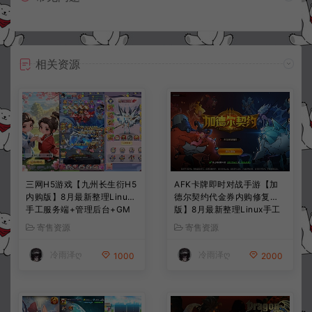
相关资源
三网H5游戏【九州长生衍H5
AFK卡牌即时对战手游【加
内购版】8月最新整理Linux
德尔契约代金券内购修复
手工服务端+管理后台+GM
版】8月最新整理Linux手工
授权后台+简易安卓客户端
服务端+前后端全套源码+CD
寄售资源
寄售资源
+详细搭建教程+视频教程
K授权后台+安卓苹果双端
+详细搭建教程+视频教程
冷雨泽ღ
冷雨泽ღ
1000
2000