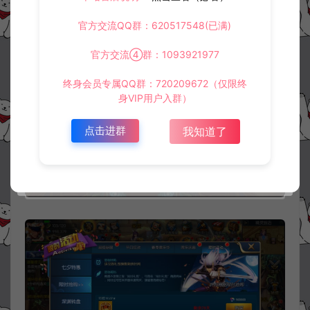
官方交流QQ群：620517548(已满)
官方交流④群：1093921977
终身会员专属QQ群：720209672（仅限终
身VIP用户入群）
点击进群
我知道了