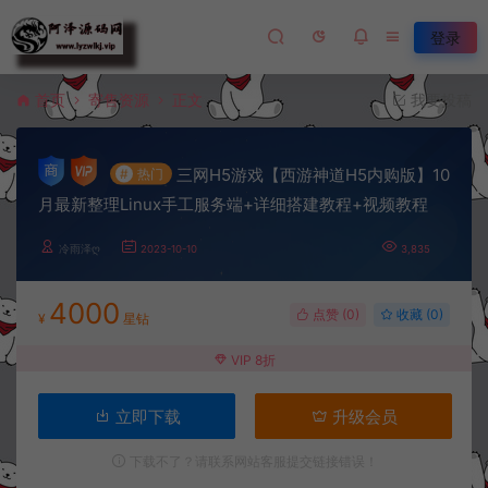
登录
首页
寄售资源
正文
我要投稿
三网H5游戏【西游神道H5内购版】10
#
热门
月最新整理Linux手工服务端+详细搭建教程+视频教程
冷雨泽ღ
2023-10-10
3,835
4000
点赞 (
0
)
收藏 (0)
¥
星钻
VIP 8折
立即下载
升级会员
下载不了？请联系网站客服提交链接错误！