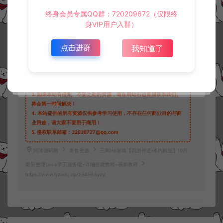
收藏 (0)
打赏
点赞 (
0
)
终身会员专属QQ群：720209672（仅限终
身VIP用户入群）
点击进群
我知道了
©版权免责声明
1.
本站资源售价只是赞助，收取费用仅维持本站的日常运营所需。
2.
若您需要商业运营或用于其他商业活动，请您购买正版授权并合法
使用。
3.
如果本站有侵犯、不妥之处的资源，请在网站右边客服联系我们。
将会第一时间解决！
4.
本站提供的所有资源仅供参考学习使用，不存在任何商业目的与商
业用途，请大家不要用于商用！
5.
侵权联系邮箱：32838727@qq.com
阿泽源码网
寄售资源
三网H5游戏【西游神道H5内购版】10月
最新整理Linux手工服务端+详细搭建教程+视频教程
https://www.lyzwlkj.vip/23459/syzy/