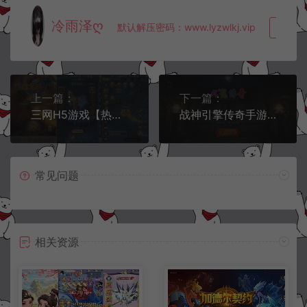
冷雨泽ღ
默认解压密码：www.lyzwlkj.vip
复制
上一篇：
下一篇：
三网H5游戏【热血龙族H5】10月最新整理Linux手工服务端+详细搭建教程
战神引擎传奇手游【云游复古传奇】10月最新整理Win一键服务端+GM授权后台+安卓苹果双端+详细搭建教程+视频教程
常见问题
相关资源