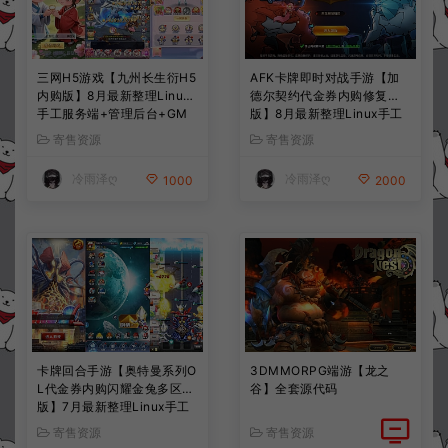
三网H5游戏【九州长生衍H5
AFK卡牌即时对战手游【加
内购版】8月最新整理Linux
德尔契约代金券内购修复
手工服务端+管理后台+GM
版】8月最新整理Linux手工
授权后台+简易安卓客户端
服务端+前后端全套源码+CD
寄售资源
寄售资源
+详细搭建教程+视频教程
K授权后台+安卓苹果双端
+详细搭建教程+视频教程
冷雨泽ღ
冷雨泽ღ
1000
2000
卡牌回合手游【奥特曼系列O
3DMMORPG端游【龙之
L代金券内购闪耀金兔多区
谷】全套源代码
版】7月最新整理Linux手工
服务端+加解密工具+CDK授
寄售资源
寄售资源
权后台+安卓+详细搭建教程