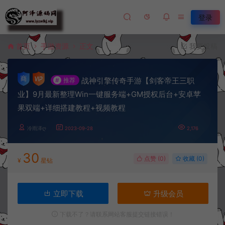
登录
首页
手游资源
正文
我要投稿
战神引擎传奇手游【剑客帝王三职
#
推荐
业】9月最新整理Win一键服务端+GM授权后台+安卓苹
果双端+详细搭建教程+视频教程
冷雨泽ღ
2023-09-28
2,176
30
点赞 (
0
)
收藏 (0)
¥
星钻
立即下载
升级会员
下载不了？请联系网站客服提交链接错误！