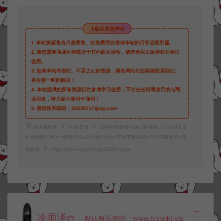
©版权免责声明
1.
本站资源售价只是赞助，收取费用仅维持本站的日常运营所需。
2.
若您需要商业运营或用于其他商业活动，请您购买正版授权并合法
使用。
3.
如果本站有侵犯、不妥之处的资源，请在网站右边客服联系我们。
将会第一时间解决！
4.
本站提供的所有资源仅供参考学习使用，不存在任何商业目的与商
业用途，请大家不要用于商用！
5.
侵权联系邮箱：32838727@qq.com
阿泽源码网
手游资源
战神引擎传奇手游【剑客帝王三职业】9
月最新整理Win一键服务端+GM授权后台+安卓苹果双端+详细搭建教程+视
频教程
https://www.lyzwlkj.vip/22865/syzy/
冷雨泽ღ
默认解压密码：www.lyzwlkj.vip
复制