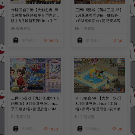
卡牌回合手游【火影忍者-黑
三网H5游戏【萌斗三国H5】
金荣耀多区跨服平台币内购
8月最新整理Win一键服务端
版】8月最新整理Linux手工
+GM充值后台+简易安卓客
服务端+CDK授权后台+安卓
户端+详细搭建教程+视频教
寄售资源
手游资源
+详细搭建教程+视频教程
程
冷雨泽ღ
冷雨泽ღ
2000
30
三网H5游戏【九州长生衍H5
MT3换皮MH【大梦一场2】
内购版】8月最新整理Linux
8月最新整理Linux手工服务
手工服务端+管理后台+GM
端+源码+管理后台+安卓苹
授权后台+简易安卓客户端
果双端+详细搭建教程+视频
寄售资源
手游资源
+详细搭建教程+视频教程
教程
冷雨泽ღ
冷雨泽ღ
1000
30