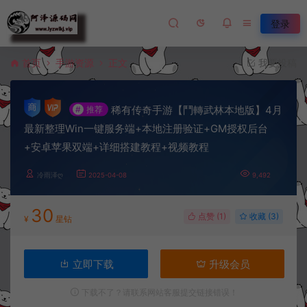
登录
首页
手游资源
正文
我要投稿
稀有传奇手游【鬥轉武林本地版】4月
#
推荐
最新整理Win一键服务端+本地注册验证+GM授权后台
+安卓苹果双端+详细搭建教程+视频教程
冷雨泽ღ
2025-04-08
9,492
30
点赞 (
1
)
收藏 (3)
¥
星钻
立即下载
升级会员
下载不了？请联系网站客服提交链接错误！