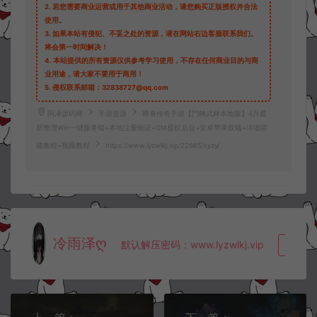
2.
若您需要商业运营或用于其他商业活动，请您购买正版授权并合法
使用。
3.
如果本站有侵犯、不妥之处的资源，请在网站右边客服联系我们。
将会第一时间解决！
4.
本站提供的所有资源仅供参考学习使用，不存在任何商业目的与商
业用途，请大家不要用于商用！
5.
侵权联系邮箱：32838727@qq.com
阿泽源码网
手游资源
稀有传奇手游【鬥轉武林本地版】4月最
新整理Win一键服务端+本地注册验证+GM授权后台+安卓苹果双端+详细搭
建教程+视频教程
https://www.lyzwlkj.vip/22665/syzy/
冷雨泽ღ
默认解压密码：www.lyzwlkj.vip
复制