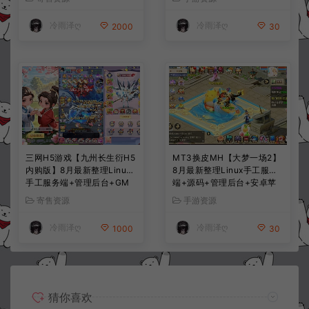
+详细搭建教程+视频教程
程
冷雨泽ღ
冷雨泽ღ
2000
30
三网H5游戏【九州长生衍H5
MT3换皮MH【大梦一场2】
内购版】8月最新整理Linux
8月最新整理Linux手工服务
手工服务端+管理后台+GM
端+源码+管理后台+安卓苹
授权后台+简易安卓客户端
果双端+详细搭建教程+视频
寄售资源
手游资源
+详细搭建教程+视频教程
教程
冷雨泽ღ
冷雨泽ღ
1000
30
猜你喜欢