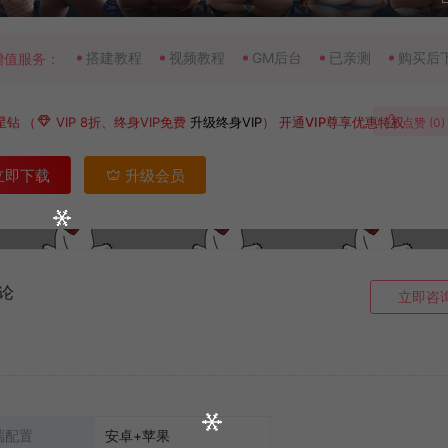
搭建教程
视频教程
GM后台
已亲测
购买后
增值服务：
星钻
（
VIP 8折、终身VIP免费
升级终身VIP
）
开通VIP尊享优惠特权
点赞 (
0
)
立即下载
升级会员
论
立即咨
端配置
安卓+苹果