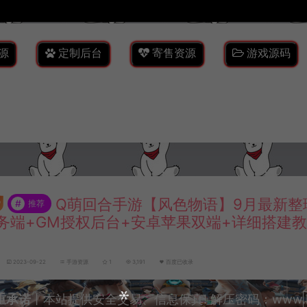
源
定制后台
寄售资源
游戏源码
Q萌回合手游【风色物语】9月最新整理L
#
推荐
务端+GM授权后台+安卓苹果双端+详细搭建教
2023-09-22
手游资源
1
3,191
百度已收录
重承诺
丨本站提供安全交易、信息保真! 解压密码：www.lyzw