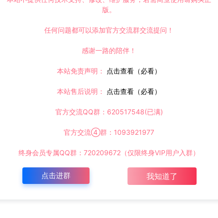
版。
任何问题都可以添加官方交流群交流提问！
感谢一路的陪伴！
本站免责声明：
点击查看（必看）
本站售后说明：
点击查看（必看）
官方交流QQ群：620517548(已满)
官方交流④群：1093921977
终身会员专属QQ群：720209672（仅限终身VIP用户入群）
点击进群
我知道了