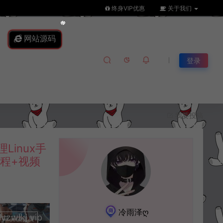
终身VIP优惠
关于我们
网站源码
登录
我要投稿
inux手
程+视频
冷雨泽ღ
lkj.vip
升级会员