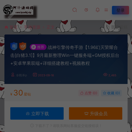
登录
首页
手游资源
正文
我要投稿
战神引擎传奇手游【1.96幻灭荣耀合
#
推荐
击[白猪3.1]】9月最新整理Win一键服务端+GM授权后台
+安卓苹果双端+详细搭建教程+视频教程
冷雨泽ღ
2023-09-16
2,465
30
点赞 (
0
)
收藏 (0)
¥
星钻
立即下载
升级会员
下载不了？请联系网站客服提交链接错误！