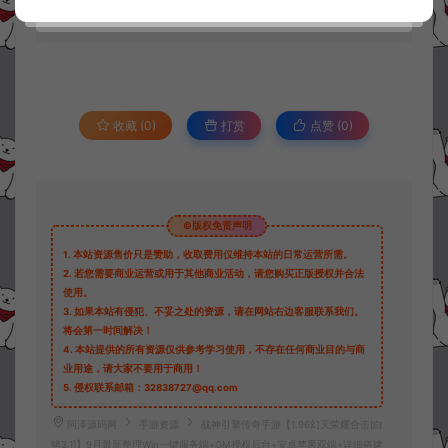
30
此资源下载价格为
星钻，请先
登录
收藏 (0)
打赏
点赞 (
0
)
©版权免责声明
1.
本站资源售价只是赞助，收取费用仅维持本站的日常运营所需。
2.
若您需要商业运营或用于其他商业活动，请您购买正版授权并合法
使用。
3.
如果本站有侵犯、不妥之处的资源，请在网站右边客服联系我们。
将会第一时间解决！
4.
本站提供的所有资源仅供参考学习使用，不存在任何商业目的与商
业用途，请大家不要用于商用！
5.
侵权联系邮箱：32838727@qq.com
阿泽源码网
手游资源
战神引擎传奇手游【1.96幻灭荣耀合击[白
猪3.1]】9月最新整理Win一键服务端+GM授权后台+安卓苹果双端+详细搭建