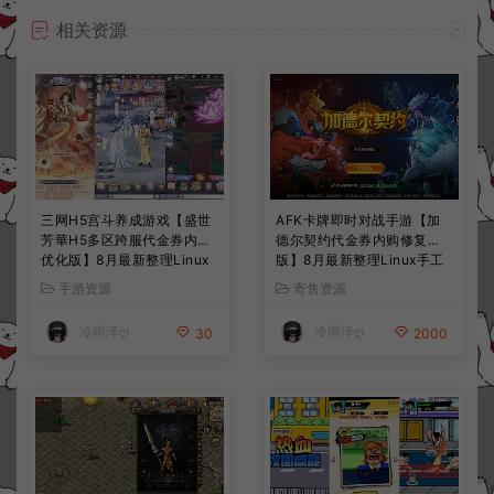
相关资源
三网H5宫斗养成游戏【盛世
AFK卡牌即时对战手游【加
芳華H5多区跨服代金券内购
德尔契约代金券内购修复
优化版】8月最新整理Linux
版】8月最新整理Linux手工
手工服务端+CDK授权后台
服务端+前后端全套源码+CD
手游资源
寄售资源
+全资源安卓+详细搭建教程
K授权后台+安卓苹果双端
+视频教程
+详细搭建教程+视频教程
冷雨泽ღ
冷雨泽ღ
30
2000