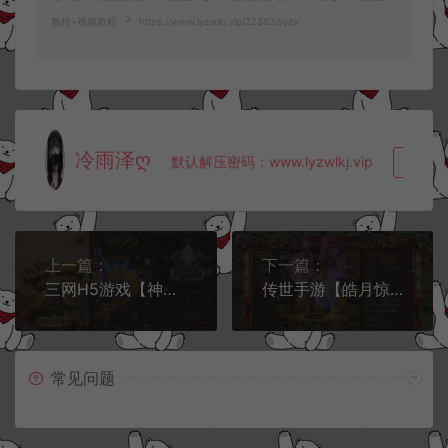
教程+视频教程
https://www.lyzwlkj.vip/22383/syzy/
冷雨泽ღ
默认解压密码：www.lyzwlkj.vip
复制
上一篇：
下一篇：
三网H5游戏【神武雷霆攻速9999转生版】9月最新整理Linux手工服务端+多区跨服+GM授权后台+详细搭建教程+视频教程
传世手游【皓月惊雷传世】9月最新整理Linux手工服务端+GM授权后台+安卓苹果双端+详细搭建教程+视频教程
常见问题