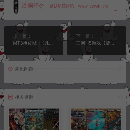
冷雨泽ღ
默认解压密码：www.lyzwlkj.vip
复制
上一篇：
下一篇：
MT3换皮MH【凡人修仙传】10月最新整理Linux手工服务端+源码+管理后台+GM后台+安卓苹果双端+详细搭建教程+视频教程
三网H5游戏【蓝月神魔2.0雷霆H5超变多区跨服多功能版】10月最新整理Linux手工服务端+多区跨服+管理后台+GM多功能授权后台+详细搭建教程+视频教程
常见问题
相关资源