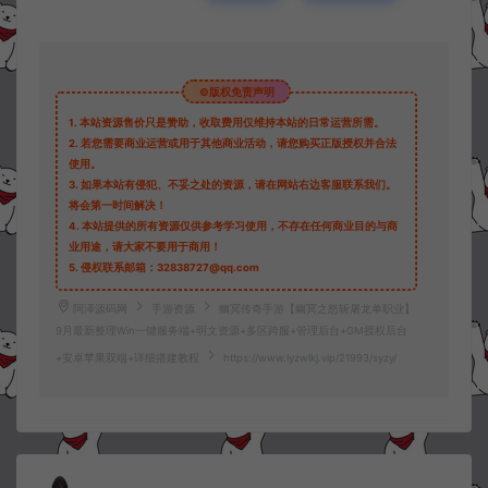
©版权免责声明
1.
本站资源售价只是赞助，收取费用仅维持本站的日常运营所需。
2.
若您需要商业运营或用于其他商业活动，请您购买正版授权并合法
使用。
3.
如果本站有侵犯、不妥之处的资源，请在网站右边客服联系我们。
将会第一时间解决！
4.
本站提供的所有资源仅供参考学习使用，不存在任何商业目的与商
业用途，请大家不要用于商用！
5.
侵权联系邮箱：32838727@qq.com
阿泽源码网
手游资源
幽冥传奇手游【幽冥之怒斩屠龙单职业】
9月最新整理Win一键服务端+明文资源+多区跨服+管理后台+GM授权后台
+安卓苹果双端+详细搭建教程
https://www.lyzwlkj.vip/21993/syzy/