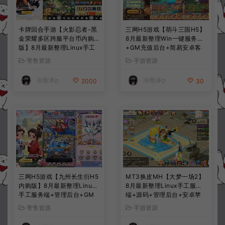
卡牌回合手游【火影忍者-黑
三网H5游戏【萌斗三国H5】
金荣耀多区跨服平台币内购
8月最新整理Win一键服务端
版】8月最新整理Linux手工
+GM充值后台+简易安卓客
服务端+CDK授权后台+安卓
户端+详细搭建教程+视频教
寄售资源
手游资源
+详细搭建教程+视频教程
程
冷雨泽ღ
冷雨泽ღ
2000
30
三网H5游戏【九州长生衍H5
MT3换皮MH【大梦一场2】
内购版】8月最新整理Linux
8月最新整理Linux手工服务
手工服务端+管理后台+GM
端+源码+管理后台+安卓苹
授权后台+简易安卓客户端
果双端+详细搭建教程+视频
寄售资源
手游资源
+详细搭建教程+视频教程
教程