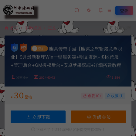
登录
首页
手游资源
正文
我要投稿
幽冥传奇手游【幽冥之怒斩屠龙单职
#
热门
业】9月最新整理Win一键服务端+明文资源+多区跨服
+管理后台+GM授权后台+安卓苹果双端+详细搭建教程
冷雨泽ღ
2024-10-13
3,254
30
点赞 (
0
)
收藏 (1)
¥
星钻
立即下载
升级会员
下载不了？请联系网站客服提交链接错误！