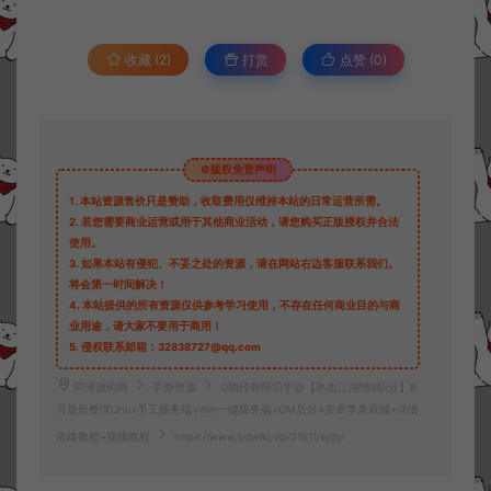
收藏 (2)
打赏
点赞 (
0
)
©版权免责声明
1.
本站资源售价只是赞助，收取费用仅维持本站的日常运营所需。
2.
若您需要商业运营或用于其他商业活动，请您购买正版授权并合法
使用。
3.
如果本站有侵犯、不妥之处的资源，请在网站右边客服联系我们。
将会第一时间解决！
4.
本站提供的所有资源仅供参考学习使用，不存在任何商业目的与商
业用途，请大家不要用于商用！
5.
侵权联系邮箱：32838727@qq.com
阿泽源码网
手游资源
Q萌经典怀旧手游【热血江湖情9职业】8
月最新整理Linux手工服务端+Win一键服务端+GM后台+安卓苹果双端+详细
搭建教程+视频教程
https://www.lyzwlkj.vip/21511/syzy/