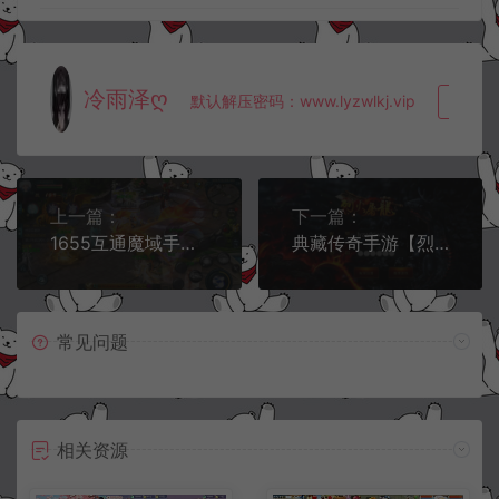
冷雨泽ღ
默认解压密码：www.lyzwlkj.vip
复制
上一篇：
下一篇：
1655互通魔域手游【修真魔域】8月最新整理Win半手工服务端+本地验证+GM工具+安卓+详细搭建教程+视频教程
典藏传奇手游【烈火屠龙万级版】8月最新整理Win一键服务端+多区+GM后台+安卓+详细搭建教程
常见问题
相关资源