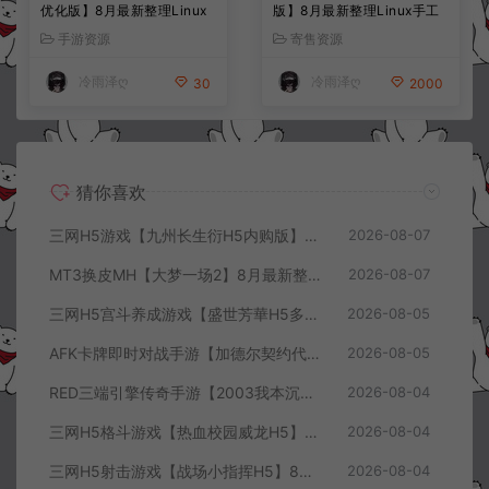
优化版】8月最新整理Linux
版】8月最新整理Linux手工
手工服务端+CDK授权后台
服务端+前后端全套源码+CD
手游资源
寄售资源
+全资源安卓+详细搭建教程
K授权后台+安卓苹果双端
+视频教程
+详细搭建教程+视频教程
冷雨泽ღ
冷雨泽ღ
30
2000
猜你喜欢
三网H5游戏【九州长生衍H5内购版】8月最新整理Linux手工服务端+管理后台+GM授权后台+简易安卓客户端+详细搭建教程+视频教程
2026-08-07
MT3换皮MH【大梦一场2】8月最新整理Linux手工服务端+源码+管理后台+安卓苹果双端+详细搭建教程+视频教程
2026-08-07
三网H5宫斗养成游戏【盛世芳華H5多区跨服代金券内购优化版】8月最新整理Linux手工服务端+CDK授权后台+全资源安卓+详细搭建教程+视频教程
2026-08-05
AFK卡牌即时对战手游【加德尔契约代金券内购修复版】8月最新整理Linux手工服务端+前后端全套源码+CDK授权后台+安卓苹果双端+详细搭建教程+视频教程
2026-08-05
RED三端引擎传奇手游【2003我本沉默三职业】8月最新整理Win一键服务端+PC安卓+详细搭建教程
2026-08-04
三网H5格斗游戏【热血校园威龙H5】8月最新整理Linux手工服务端+Win一键服务端+解压即玩+简易安卓客户端+详细搭建教程
2026-08-04
三网H5射击游戏【战场小指挥H5】8月最新整理Linux手工服务端+Win一键服务端+解压即玩+简易安卓客户端+详细搭建教程
2026-08-04