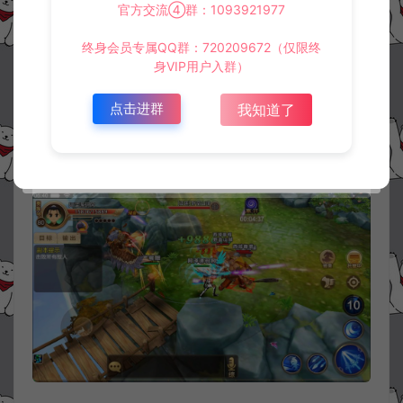
官方交流④群：1093921977
终身会员专属QQ群：720209672（仅限终
身VIP用户入群）
点击进群
我知道了