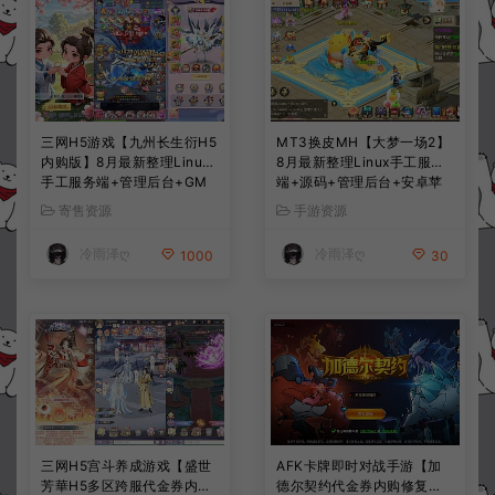
三网H5游戏【九州长生衍H5
MT3换皮MH【大梦一场2】
内购版】8月最新整理Linux
8月最新整理Linux手工服务
手工服务端+管理后台+GM
端+源码+管理后台+安卓苹
授权后台+简易安卓客户端
果双端+详细搭建教程+视频
寄售资源
手游资源
+详细搭建教程+视频教程
教程
冷雨泽ღ
冷雨泽ღ
1000
30
三网H5宫斗养成游戏【盛世
AFK卡牌即时对战手游【加
芳華H5多区跨服代金券内购
德尔契约代金券内购修复