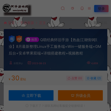
登录
首页
手游资源
正文
我要投稿
Q萌经典怀旧手游【热血江湖情9职
#
推荐
业】8月最新整理Linux手工服务端+Win一键服务端+GM
后台+安卓苹果双端+详细搭建教程+视频教程
冷雨泽ღ
2023-08-23
4,659
30
点赞 (
0
)
收藏 (2)
¥
星钻
立即下载
升级会员
下载不了？请联系网站客服提交链接错误！