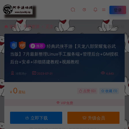
登录
首页
手游资源
正文
我要投稿
经典武侠手游【天龙八部荣耀鬼谷武
#
推荐
当版】7月最新整理Linux手工服务端+管理后台+GM授权
后台+安卓+详细搭建教程+视频教程
冷雨泽ღ
2023-07-31
4,643
0
点赞 (
0
)
收藏 (1)
¥
星钻
VIP免费
立即下载
升级会员