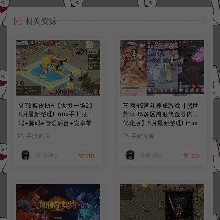
相关资源
MT3换皮MH【大梦一场2】
三网H5宫斗养成游戏【盛世
8月最新整理Linux手工服务
芳華H5多区跨服代金券内购
端+源码+管理后台+安卓苹
优化版】8月最新整理Linux
果双端+详细搭建教程+视频
手工服务端+CDK授权后台
手游资源
手游资源
教程
+全资源安卓+详细搭建教程
+视频教程
冷雨泽ღ
冷雨泽ღ
30
30