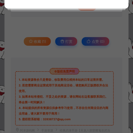
此资源仅限注册用户下载，请先
登录
收藏 (1)
打赏
点赞 (
0
)
©版权免责声明
1.
本站资源售价只是赞助，收取费用仅维持本站的日常运营所需。
2.
若您需要商业运营或用于其他商业活动，请您购买正版授权并合法
使用。
3.
如果本站有侵犯、不妥之处的资源，请在网站右边客服联系我们。
将会第一时间解决！
4.
本站提供的所有资源仅供参考学习使用，不存在任何商业目的与商
业用途，请大家不要用于商用！
5.
侵权联系邮箱：32838727@qq.com
阿泽源码网
手游资源
经典武侠手游【天龙八部荣耀鬼谷武当