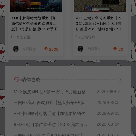
AFK卡牌即时对战手游【加
RED三端引擎传奇手游【20
德尔契约代金券内购修复
03我本沉默三职业】8月最
版】8月最新整理Linux手工
新整理Win一键服务端+PC
服务端+前后端全套源码+CD
安卓+详细搭建教程
寄售资源
三端传奇
K授权后台+安卓苹果双端
+详细搭建教程+视频教程
冷雨泽ღ
冷雨泽ღ
2000
30
猜你喜欢
MT3换皮MH【大梦一场2】8月最新整理Linux手工服务端+源码+管理后台+安卓苹果双端+详细搭建教程+视频教程
2026-08-07
三网H5宫斗养成游戏【盛世芳華H5多区跨服代金券内购优化版】8月最新整理Linux手工服务端+CDK授权后台+全资源安卓+详细搭建教程+视频教程
2026-08-05
AFK卡牌即时对战手游【加德尔契约代金券内购修复版】8月最新整理Linux手工服务端+前后端全套源码+CDK授权后台+安卓苹果双端+详细搭建教程+视频教程
2026-08-05
RED三端引擎传奇手游【2003我本沉默三职业】8月最新整理Win一键服务端+PC安卓+详细搭建教程
2026-08-04
三网H5格斗游戏【热血校园威龙H5】8月最新整理Linux手工服务端+Win一键服务端+解压即玩+简易安卓客户端+详细搭建教程
2026-08-04