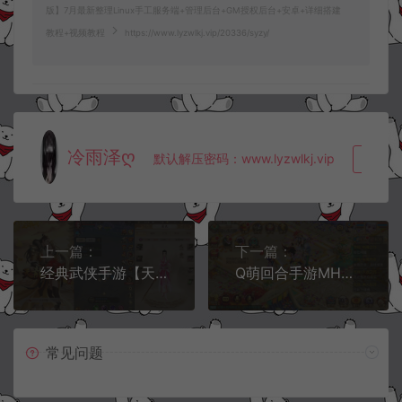
版】7月最新整理Linux手工服务端+管理后台+GM授权后台+安卓+详细搭建
教程+视频教程
https://www.lyzwlkj.vip/20336/syzy/
冷雨泽ღ
默认解压密码：www.lyzwlkj.vip
复制
上一篇：
下一篇：
经典武侠手游【天龙八部荣耀版】7月最新整理Linux手工服务端+管理后台+GM授权后台+安卓+详细搭建教程+视频教程
Q萌回合手游MH诛仙【唐风华韵14职业】7月最新整理Linux手工服务端+本地IP验证+GM后台+安卓苹果双端+详细搭建教程+视频教程
常见问题