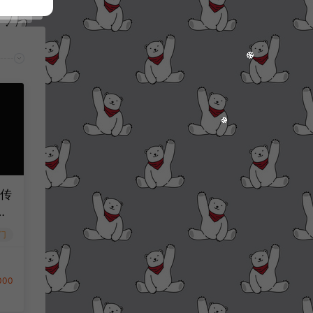
侠传
门
000