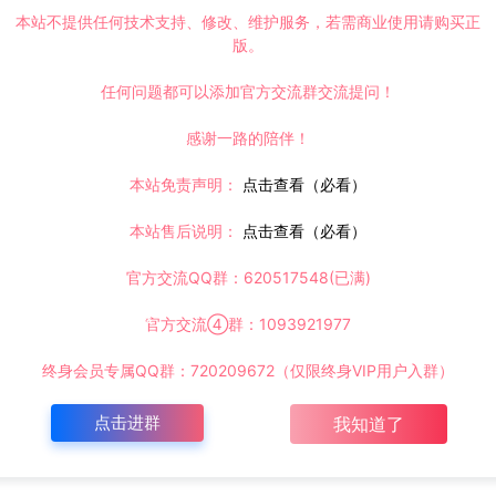
本站不提供任何技术支持、修改、维护服务，若需商业使用请购买正
视频教程
https://www.lyzwlkj.vip/20325/rjgj/rjgjjb/
版。
任何问题都可以添加官方交流群交流提问！
感谢一路的陪伴！
本站免责声明：
点击查看（必看）
复制本文链接
本站售后说明：
点击查看（必看）
官方交流QQ群：620517548(已满)
下一篇：
官方交流④群：1093921977
【烈焰遮天】最新版ZPK资源文件编辑工具
终身会员专属QQ群：720209672（仅限终身VIP用户入群）
点击进群
我知道了