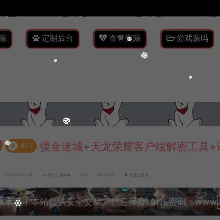
源
定制后台
寄售资源
游戏源码
摸金迷城+天龙荣耀客户端解密工具+
#
热门
2023-07-31
软件工具脚本
0
10,197
百度已收录
重承诺
丨本站提供安全交易、信息保真! 解压密码：www.lyzw