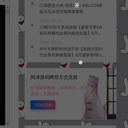
频教程
江湖墨迹大侠-登录弹出 WELCOME
提示无法进游戏修复教程
2026-08-05
三网H5宫斗养成游戏【盛世芳華H5
多区跨服代金券内购优化版】8月最
新整理Linux手工服务端+CDK授权后
2026-08-05
台+全资源安卓+详细搭建教程+视频
AFK卡牌即时对战手游【加德尔契约
教程
代金券内购修复版】8月最新整理Lin
ux手工服务端+前后端全套源码+CD
K授权后台+安卓苹果双端+详细搭建
教程+视频教程
阿泽源码网官方交流群
分享最新教程，共同学习，共同
进步，共同成长！
QQ交流群