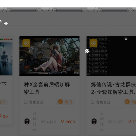
存下
种X全套前后端加解
炼仙传说-古龙群
密工具
2-全套加解密工具
+使用教程
#
#
热门
热门
热
寄售资源
寄售资源
冷
冷
30
雨
雨
4,143
2600
2,627
1
泽
泽
ღ
ღ