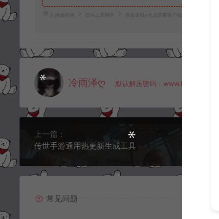
阿泽源码网
软件工具脚本
摸金迷城+天龙荣耀客户端解密工具+详细
冷雨泽ღ
默认解压密码：www.lyzwlkj.vip
上一篇：
传世手游通用热更新生成工具
常见问题