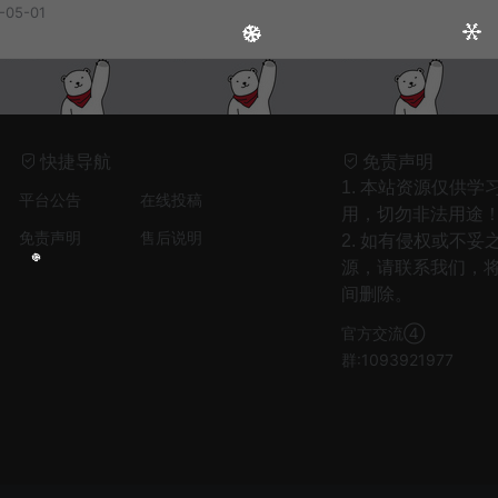
2
爱是虚伪命题 - 音乐马车
-05-01
3
安和桥(女生版) - 白允y
4
思绪云端（Fire Mix） - DJFire
5
风过半山 - 李雪萌、音融三喜
6
偏爱和例外 - 占二曦
快捷导航
免责声明
7
时间沦陷 (女版) - 龙爷
1. 本站资源仅供学
平台公告
在线投稿
8
Bleeding love - Tata/Pis
用，切勿非法用途
免责声明
售后说明
2. 如有侵权或不妥
9
冰城姑娘 - 刘鹏鹏
源，请联系我们，
10
平凡之路 (日语版) - 梦音茶糯
间删除。
11
亦是此间少年 - 枯木逢春
官方交流④
12
儿时 - 刘昊霖
群:1093921977
13
天使親吻過的聲音 - 王艳薇
14
夜空中最亮的星 (纯音乐) - 螃蟹真疼
15
蓝莲花法语版（Pas commce ca）（Cover 许巍） - 弗雷德乐队FD5
16
见不到的人 - 李俊宜 (宜宝)