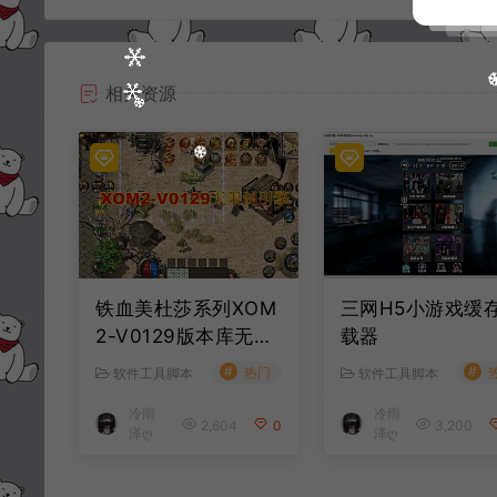
相关资源
铁血美杜莎系列XOM
三网H5小游戏缓
2-V0129版本库无限
载器
制引擎最新破解
#
#
热门
软件工具脚本
软件工具脚本
冷雨
冷雨
2,604
0
3,200
泽ღ
泽ღ