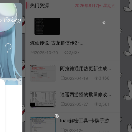
热门资源
2026年8月7日 星期五
炼仙传说-古龙群侠传2-全套加解密工具+使用教程
2,627
2025-10-20
阿拉德通用热更新生成工具
3,168
2022-04-19
逍遥西游怪物批量修改工具
2,561
2022-05-27
luac解密工具-卡牌手游前端luac文件解密
2023-12-