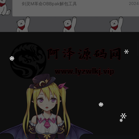
剑灵M革命OBBpak解包工具
2024