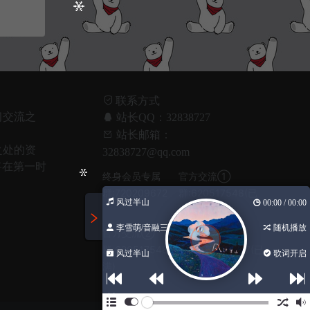
联系方式
习交流之
站长QQ：32838727
！
站长邮箱：
之处的资
32838727@qq.com
将在第一时
终身会员专属
官方交流①
群:720209672
群:620517548(已
风过半山
00:00 / 00:00
满)
李雪萌/音融三...
随机播放
官方交流②
官方交流③
群:620517548(已
群:1045932367(已
风过半山
歌词开启
满)
满)