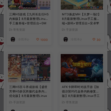
三网H5游戏【九州长生衍H5
MT3换皮MH【大梦一场2】
内购版】8月最新整理Linux
8月最新整理Linux手工服务
手工服务端+管理后台+GM
端+源码+管理后台+安卓苹
授权后台+简易安卓客户端
果双端+详细搭建教程+视频
寄售资源
手游资源
+详细搭建教程+视频教程
教程
冷雨泽ღ
冷雨泽ღ
1000
30
三网H5宫斗养成游戏【盛世
AFK卡牌即时对战手游【加
芳華H5多区跨服代金券内购
德尔契约代金券内购修复
优化版】8月最新整理Linux
版】8月最新整理Linux手工
手工服务端+CDK授权后台
服务端+前后端全套源码+CD
手游资源
寄售资源
+全资源安卓+详细搭建教程
K授权后台+安卓苹果双端
+视频教程
+详细搭建教程+视频教程