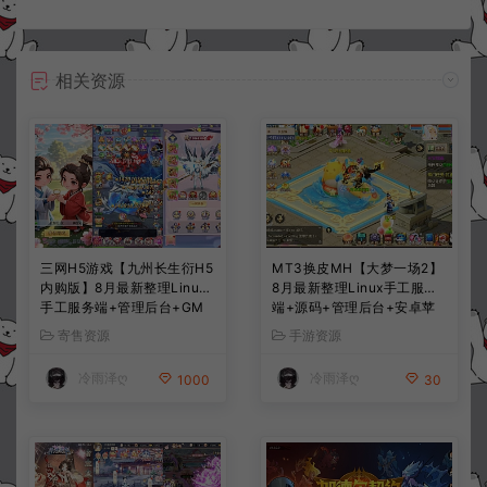
相关资源
三网H5游戏【九州长生衍H5
MT3换皮MH【大梦一场2】
内购版】8月最新整理Linux
8月最新整理Linux手工服务
手工服务端+管理后台+GM
端+源码+管理后台+安卓苹
授权后台+简易安卓客户端
果双端+详细搭建教程+视频
寄售资源
手游资源
+详细搭建教程+视频教程
教程
冷雨泽ღ
冷雨泽ღ
1000
30