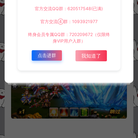
官方交流QQ群：620517548(已满)
官方交流④群：1093921977
终身会员专属QQ群：720209672（仅限终
身VIP用户入群）
点击进群
我知道了