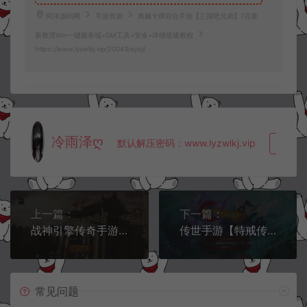
阿泽源码网
手游资源
典藏卡牌回合手游【三国吧兄弟】7月最
新整理Win一键服务端+GM工具+安卓+详细搭建教程
https://www.lyzwlkj.vip/20043/syzy/
冷雨泽ღ
默认解压密码：www.lyzwlkj.vip
复制
上一篇：
下一篇：
战神引擎传奇手游【1.76赤月精品合成月卡版[白猪3]】7月最新整理Win一键服务端+GM授权后台+安卓苹果双端+详细搭建教程+视频教程
传世手游【特戒传世】7月最新整理Linux手工服务端+GM授权后台+安卓苹果双端+详细搭建教程+视频教程
常见问题