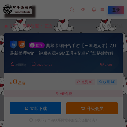
登录
首页
手游资源
正文
我要投稿
典藏卡牌回合手游【三国吧兄弟】7月
#
推荐
最新整理Win一键服务端+GM工具+安卓+详细搭建教程
冷雨泽ღ
2023-07-24
3,091
0
点赞 (
0
)
收藏 (4)
¥
星钻
VIP免费
立即下载
升级会员
下载不了？请联系网站客服提交链接错误！