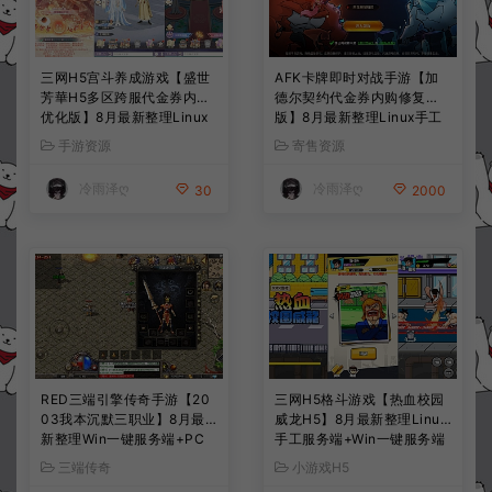
三网H5宫斗养成游戏【盛世
AFK卡牌即时对战手游【加
芳華H5多区跨服代金券内购
德尔契约代金券内购修复
优化版】8月最新整理Linux
版】8月最新整理Linux手工
手工服务端+CDK授权后台
服务端+前后端全套源码+CD
手游资源
寄售资源
+全资源安卓+详细搭建教程
K授权后台+安卓苹果双端
+视频教程
+详细搭建教程+视频教程
冷雨泽ღ
冷雨泽ღ
30
2000
RED三端引擎传奇手游【20
三网H5格斗游戏【热血校园
03我本沉默三职业】8月最
威龙H5】8月最新整理Linux
新整理Win一键服务端+PC
手工服务端+Win一键服务端
安卓+详细搭建教程
+解压即玩+简易安卓客户端
三端传奇
小游戏H5
+详细搭建教程