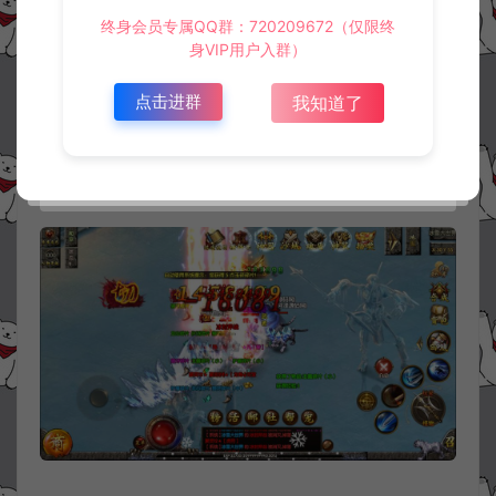
终身会员专属QQ群：720209672（仅限终
身VIP用户入群）
点击进群
我知道了