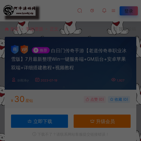
登录
首页
手游资源
正文
我要投稿
白日门传奇手游【老道传奇单职业冰
#
推荐
雪版】7月最新整理Win一键服务端+GM后台+安卓苹果
双端+详细搭建教程+视频教程
冷雨泽ღ
2023-07-19
1,927
30
点赞 (
0
)
收藏 (0)
¥
星钻
立即下载
升级会员
下载不了？请联系网站客服提交链接错误！