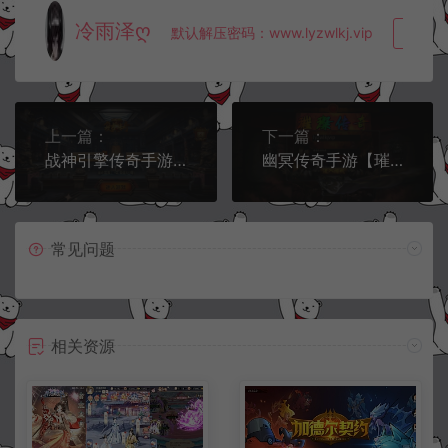
冷雨泽ღ
默认解压密码：www.lyzwlkj.vip
复制
上一篇：
下一篇：
战神引擎传奇手游【龍之傳奇三职业】7月最新整理Win一键服务端+GM授权后台+安卓苹果双端+详细搭建教程+视频教程
幽冥传奇手游【璀璨合击三职业】7月最新整理Win一键服务端+多区跨服+管理后台+GM授权后台+安卓苹果双端+详细搭建教程+视频教程
常见问题
相关资源