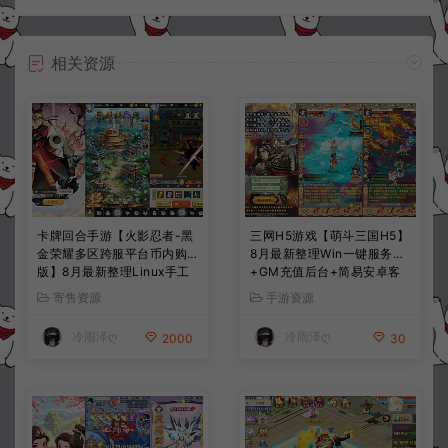
相关资源
卡牌回合手游【火影忍者-黑
三网H5游戏【萌斗三国H5】
金荣耀多区跨服平台币内购
8月最新整理Win一键服务端
版】8月最新整理Linux手工
+GM充值后台+简易安卓客
服务端+CDK授权后台+安卓
户端+详细搭建教程+视频教
寄售资源
手游资源
+详细搭建教程+视频教程
程
冷雨泽ღ
冷雨泽ღ
2000
30