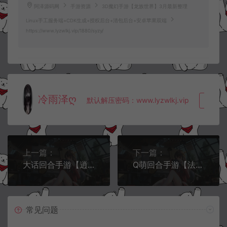
阿泽源码网
手游资源
3D魔幻手游【龙族世界】3月最新整理
Linux手工服务端+CDK生成+授权后台+清包后台+安卓苹果双端
https://www.lyzwlkj.vip/1880/syzy/
冷雨泽ღ
默认解压密码：www.lyzwlkj.vip
复制
上一篇：
下一篇：
大话回合手游【逍遥3纵横天下】3月最新整理Linux手工服务端+GM后台+全部物品ID+安卓苹果双端
Q萌回合手游【法兰城的回忆】3月最新整理Win一键即玩服务端+任务奖励修改+安卓
常见问题