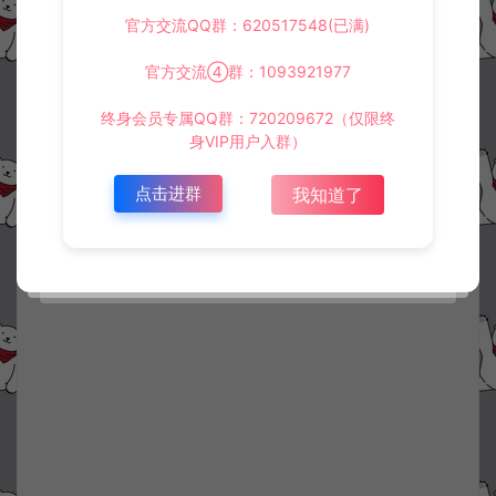
官方交流QQ群：620517548(已满)
官方交流④群：1093921977
终身会员专属QQ群：720209672（仅限终
身VIP用户入群）
点击进群
我知道了