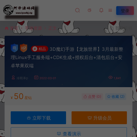
登录
首页
手游资源
正文
我要投稿
3D魔幻手游【龙族世界】3月最新整
#
精品
理Linux手工服务端+CDK生成+授权后台+清包后台+安
卓苹果双端
冷雨泽ღ
2022-03-01
1,841
50
点赞 (
0
)
收藏 (2)
¥
星钻
立即下载
升级会员
查看演示