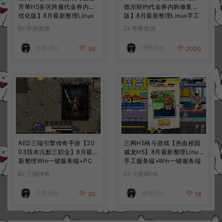
芳華H5多区跨服代金券内购
德尔契约代金券内购修复
优化版】8月最新整理Linux
版】8月最新整理Linux手工
手工服务端+CDK授权后台
服务端+前后端全套源码+CD
手游资源
寄售资源
+全资源安卓+详细搭建教程
K授权后台+安卓苹果双端
+视频教程
+详细搭建教程+视频教程
冷雨泽ღ
冷雨泽ღ
30
2000
RED三端引擎传奇手游【20
三网H5格斗游戏【热血校园
03我本沉默三职业】8月最
威龙H5】8月最新整理Linux
新整理Win一键服务端+PC
手工服务端+Win一键服务端
安卓+详细搭建教程
+解压即玩+简易安卓客户端
三端传奇
小游戏H5
+详细搭建教程
冷雨泽ღ
冷雨泽ღ
30
18