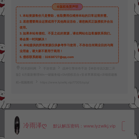
©版权免责声明
1.
本站资源售价只是赞助，收取费用仅维持本站的日常运营所需。
2.
若您需要商业运营或用于其他商业活动，请您购买正版授权并合法
使用。
3.
如果本站有侵犯、不妥之处的资源，请在网站右边客服联系我们。
将会第一时间解决！
4.
本站提供的所有资源仅供参考学习使用，不存在任何商业目的与商
业用途，请大家不要用于商用！
5.
侵权联系邮箱：32838727@qq.com
阿泽源码网
手游资源
战神引擎传奇手游【神皇传说沉默二开
版】6月最新整理Win一键服务端+GM授权后台+安卓苹果双端+详细搭建教
程+视频教程
https://www.lyzwlkj.vip/17305/syzy/
冷雨泽ღ
默认解压密码：www.lyzwlkj.vip
复制