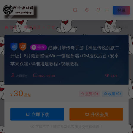
登录
首页
手游资源
正文
我要投稿
战神引擎传奇手游【神皇传说沉默二
#
推荐
开版】6月最新整理Win一键服务端+GM授权后台+安卓
苹果双端+详细搭建教程+视频教程
冷雨泽ღ
2023-06-30
2,173
30
点赞 (
0
)
收藏 (0)
¥
星钻
立即下载
升级会员
下载不了？请联系网站客服提交链接错误！