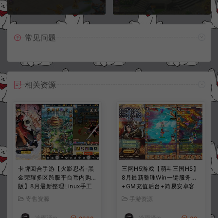
常见问题
相关资源
卡牌回合手游【火影忍者-黑
三网H5游戏【萌斗三国H5】
金荣耀多区跨服平台币内购
8月最新整理Win一键服务端
版】8月最新整理Linux手工
+GM充值后台+简易安卓客
服务端+CDK授权后台+安卓
户端+详细搭建教程+视频教
寄售资源
手游资源
+详细搭建教程+视频教程
程
冷雨泽ღ
冷雨泽ღ