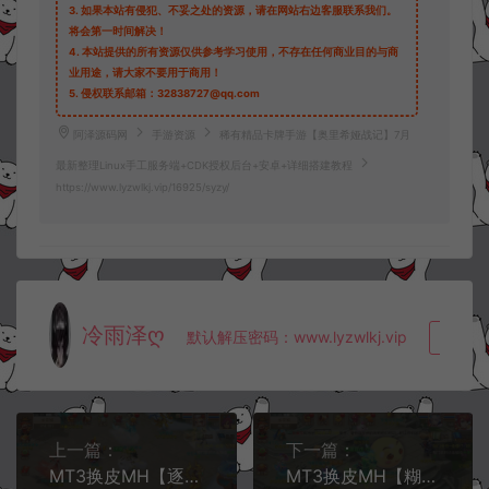
3.
如果本站有侵犯、不妥之处的资源，请在网站右边客服联系我们。
将会第一时间解决！
4.
本站提供的所有资源仅供参考学习使用，不存在任何商业目的与商
业用途，请大家不要用于商用！
5.
侵权联系邮箱：32838727@qq.com
阿泽源码网
手游资源
稀有精品卡牌手游【奥里希娅战记】7月
最新整理Linux手工服务端+CDK授权后台+安卓+详细搭建教程
https://www.lyzwlkj.vip/16925/syzy/
冷雨泽ღ
默认解压密码：www.lyzwlkj.vip
复制
上一篇：
下一篇：
MT3换皮MH【逐梦西游】7月最新整理Linux手工服务端+攻略+管理后台+GM后台+安卓苹果双端+详细搭建教程+视频教程
MT3换皮MH【糊涂西游修复版】7月最新整理Linux手工服务端+全套源码+管理后台+GM后台+安卓苹果双端+详细搭建教程