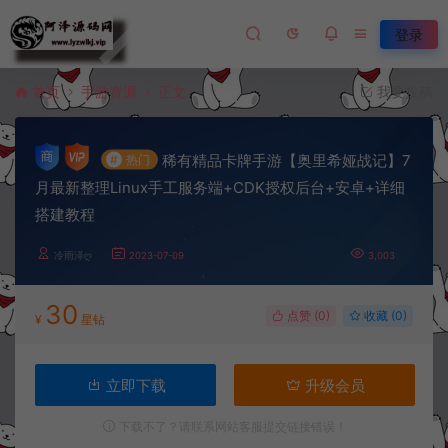
登录
首页
手游资源
正文
我要投稿
稀有精品卡牌手游【奥里希娅战记】7
#
热门
月最新整理Linux手工服务端+CDK授权后台+安卓+详细
搭建教程
冷雨泽ღ
2023-07-09
3,003
30
点赞 (
0
)
收藏 (0)
¥
星钻
立即下载
升级会员
下载不了？请联系网站客服提交链接错误！