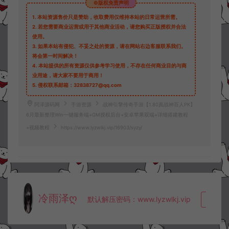
©版权免责声明
1.
本站资源售价只是赞助，收取费用仅维持本站的日常运营所需。
2.
若您需要商业运营或用于其他商业活动，请您购买正版授权并合法
使用。
3.
如果本站有侵犯、不妥之处的资源，请在网站右边客服联系我们。
将会第一时间解决！
4.
本站提供的所有资源仅供参考学习使用，不存在任何商业目的与商
业用途，请大家不要用于商用！
5.
侵权联系邮箱：32838727@qq.com
阿泽源码网
手游资源
战神引擎传奇手游【1.80真战神百人PK】
6月最新整理Win一键服务端+GM授权后台+安卓苹果双端+详细搭建教程
+视频教程
https://www.lyzwlkj.vip/16903/syzy/
冷雨泽ღ
默认解压密码：www.lyzwlkj.vip
复制