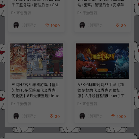
手工服务端+管理后台+GM
端+源码+管理后台+安卓苹
授权后台+简易安卓客户端
果双端+详细搭建教程+视频
寄售资源
手游资源
+详细搭建教程+视频教程
教程
冷雨泽ღ
冷雨泽ღ
1000
30
三网H5宫斗养成游戏【盛世
AFK卡牌即时对战手游【加
芳華H5多区跨服代金券内购
德尔契约代金券内购修复
优化版】8月最新整理Linux
版】8月最新整理Linux手工
手工服务端+CDK授权后台
服务端+前后端全套源码+CD
手游资源
寄售资源
+全资源安卓+详细搭建教程
K授权后台+安卓苹果双端
+视频教程
+详细搭建教程+视频教程
冷雨泽ღ
冷雨泽ღ
30
2000