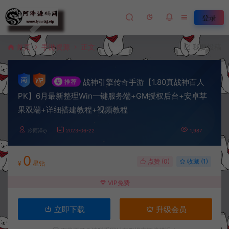
登录
首页
手游资源
正文
我要投稿
战神引擎传奇手游【1.80真战神百人
#
推荐
PK】6月最新整理Win一键服务端+GM授权后台+安卓苹
果双端+详细搭建教程+视频教程
冷雨泽ღ
2023-06-22
1,987
0
点赞 (
0
)
收藏 (1)
¥
星钻
VIP免费
立即下载
升级会员