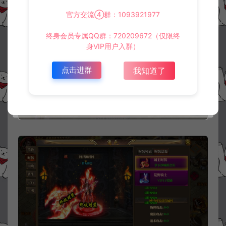
官方交流④群：1093921977
终身会员专属QQ群：720209672（仅限终
身VIP用户入群）
点击进群
我知道了