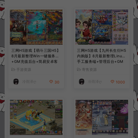
三网H5游戏【萌斗三国H5】
三网H5游戏【九州长生衍H5
8月最新整理Win一键服务端
内购版】8月最新整理Linux
+GM充值后台+简易安卓客
手工服务端+管理后台+GM
户端+详细搭建教程+视频教
授权后台+简易安卓客户端
手游资源
寄售资源
程
+详细搭建教程+视频教程
冷雨泽ღ
冷雨泽ღ
30
1000