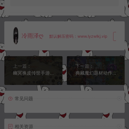
冷雨泽ღ
默认解压密码：www.lyzwlkj.vip
复制
上一篇：
下一篇：
幽冥换皮传世手游【幽冥传世修复版】6月最新整理Win一键服务端+明文资源+管理后台+GM后台+安卓+详细搭建教程
典藏魔幻题材动作手游【时空勇士】6月最新整理Win一键服务端+安卓+详细搭建教程
常见问题
相关资源