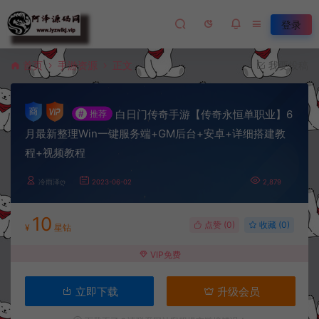
登录
首页
手游资源
正文
我要投稿
白日门传奇手游【传奇永恒单职业】6
#
推荐
月最新整理Win一键服务端+GM后台+安卓+详细搭建教
程+视频教程
冷雨泽ღ
2023-06-02
2,879
10
点赞 (
0
)
收藏 (0)
¥
星钻
VIP免费
立即下载
升级会员