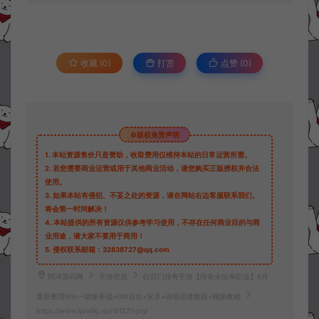
收藏 (0)
打赏
点赞 (
0
)
©版权免责声明
1.
本站资源售价只是赞助，收取费用仅维持本站的日常运营所需。
2.
若您需要商业运营或用于其他商业活动，请您购买正版授权并合法
使用。
3.
如果本站有侵犯、不妥之处的资源，请在网站右边客服联系我们。
将会第一时间解决！
4.
本站提供的所有资源仅供参考学习使用，不存在任何商业目的与商
业用途，请大家不要用于商用！
5.
侵权联系邮箱：32838727@qq.com
阿泽源码网
手游资源
白日门传奇手游【传奇永恒单职业】6月
最新整理Win一键服务端+GM后台+安卓+详细搭建教程+视频教程
https://www.lyzwlkj.vip/16127/syzy/