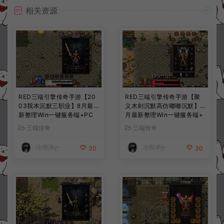
相关资源
RED三端引擎传奇手游【20
RED三端引擎传奇手游【聚
03我本沉默三职业】8月最
义木剑沉默高仿嘟嘟沉默】7
新整理Win一键服务端+PC
月最新整理Win一键服务端+
安卓+详细搭建教程
PC安卓苹果+详细搭建教程
三端传奇
三端传奇
冷雨泽ღ
冷雨泽ღ
30
30