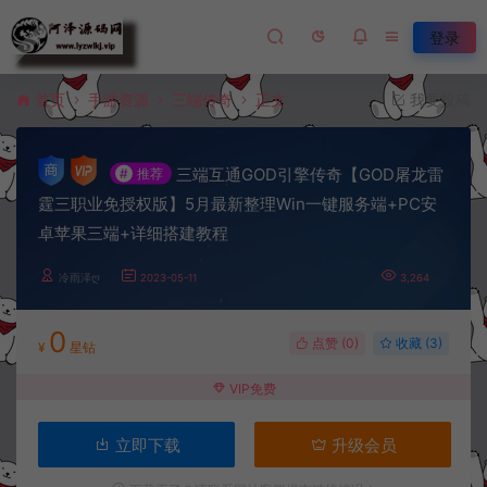
登录
首页
手游资源
三端传奇
正文
我要投稿
三端互通GOD引擎传奇【GOD屠龙雷
#
推荐
霆三职业免授权版】5月最新整理Win一键服务端+PC安
卓苹果三端+详细搭建教程
冷雨泽ღ
2023-05-11
3,264
0
点赞 (
0
)
收藏 (3)
¥
星钻
VIP免费
立即下载
升级会员