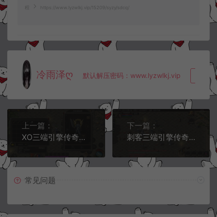
程
https://www.lyzwlkj.vip/15209/syzy/sdcq/
冷雨泽ღ
默认解压密码：www.lyzwlkj.vip
复制
上一篇：
下一篇：
XO三端引擎传奇手游【1.76霸业金币复古】2月最新整理Win一键服务端+微端资源+PC安卓苹果+详细搭建教程
刺客三端引擎传奇手游【飞龙在天金币版】5月最新整理Win一键复古服务端+复刻端游经典地图+安卓PC双端+详细搭建教程+视频教程
常见问题