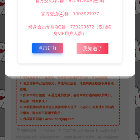
官方交流QQ群：620517548(已满)
官方交流④群：1093921977
终身会员专属QQ群：720209672（仅限终
身VIP用户入群）
收藏 (3)
打赏
点赞 (
0
)
点击进群
我知道了
©版权免责声明
1.
本站资源售价只是赞助，收取费用仅维持本站的日常运营所需。
2.
若您需要商业运营或用于其他商业活动，请您购买正版授权并合法
使用。
3.
如果本站有侵犯、不妥之处的资源，请在网站右边客服联系我们。
将会第一时间解决！
4.
本站提供的所有资源仅供参考学习使用，不存在任何商业目的与商
业用途，请大家不要用于商用！
5.
侵权联系邮箱：32838727@qq.com
阿泽源码网
三端传奇
三端互通GOD引擎传奇【GOD屠龙雷霆三
职业免授权版】5月最新整理Win一键服务端+PC安卓苹果三端+详细搭建教