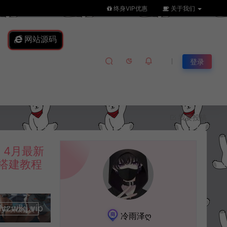
终身VIP优惠
关于我们
网站源码
登录
我要投稿
4月最新
细搭建教程
lkj.vip
升级会员
冷雨泽ღ