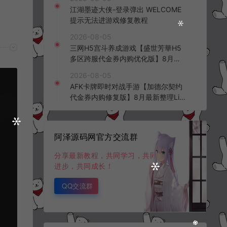
频教程
江湖墨迹大侠-登录弹出 WELCOME
提示无法进游戏修复教程
2026-08-05
三网H5宫斗养成游戏【盛世芳華H5
多区跨服代金券内购优化版】8月最
新整理Linux手工服务端+CDK授权后
2026-08-05
台+全资源安卓+详细搭建教程+视频
AFK卡牌即时对战手游【加德尔契约
教程
代金券内购修复版】8月最新整理Lin
ux手工服务端+前后端全套源码+CD
K授权后台+安卓苹果双端+详细搭建
教程+视频教程
阿泽源码网官方交流群
分享最新教程，共同学习，共同
进步，共同成长！
QQ交流群