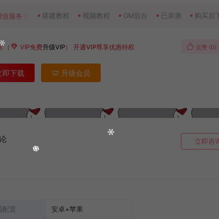
搭建教程
视频教程
GM后台
已亲测
购买后
增值服务：
钻
（
VIP免费
升级VIP
）
开通VIP尊享优惠特权
点赞 (
0
)
立即下载
升级会员
论
立即咨
端配置
安卓+苹果