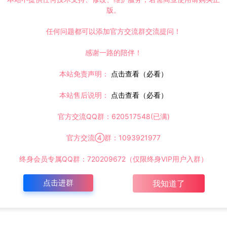
版。
任何问题都可以添加官方交流群交流提问！
感谢一路的陪伴！
本站免责声明：
点击查看（必看）
本站售后说明：
点击查看（必看）
官方交流QQ群：620517548(已满)
官方交流④群：1093921977
终身会员专属QQ群：720209672（仅限终身VIP用户入群）
点击进群
我知道了