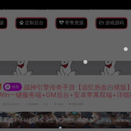
源
定制后台
寄售资源
游戏源码
战神引擎传奇手游【追忆热血白猪版】
#
推荐
Win一键服务端+GM后台+安卓苹果双端+详
2023-04-04
手游资源
0
2,630
百度已收录
重承诺
丨本站提供安全交易、信息保真! 解压密码：www.lyzw