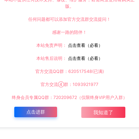
版。
任何问题都可以添加官方交流群交流提问！
感谢一路的陪伴！
本站免责声明：
点击查看（必看）
本站售后说明：
点击查看（必看）
官方交流QQ群：620517548(已满)
官方交流④群：1093921977
终身会员专属QQ群：720209672（仅限终身VIP用户入群）
点击进群
我知道了