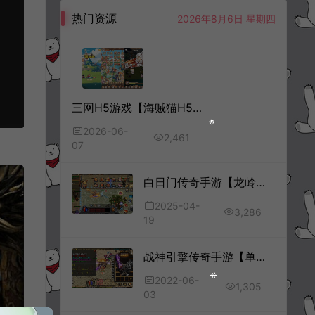
热门资源
2026年8月6日 星期四
三网H5游戏【海贼猫H5代金券内购多区跨服版】6月最新整理Linux手工服务端+管理后台+CDK授权后台+简易安卓客户端+详细搭建教程+视频教程
2026-06-
2,461
07
白日门传奇手游【龙岭迷窟快刀多区跨服完整版】4月最新整理Win一键服务端+全套客户端源码+服务端源码+管理后台+GM授权后台+安卓苹果双端+详细搭建教程+视频教程
2025-04-
3,286
19
战神引擎传奇手游【单职业神武】6月最新整理Win半手工服务端+新UI+授权充值后台+安卓+详细搭建教程
2022-06-
1,305
03