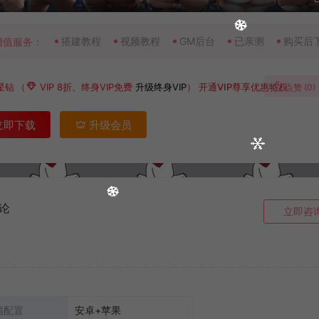
搭建教程
视频教程
GM后台
已亲测
购买后
增值服务：
星钻
（
VIP 8折、终身VIP免费
升级终身VIP
）
开通VIP尊享优惠特权
点赞 (
0
)
立即下载
升级会员
论
立即咨
端配置
安卓+苹果