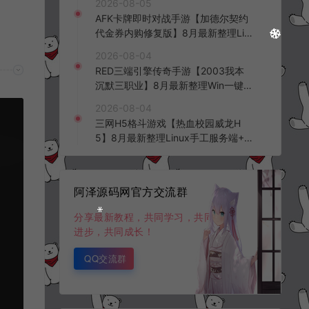
2026-08-05
台+全资源安卓+详细搭建教程+视频
AFK卡牌即时对战手游【加德尔契约
教程
代金券内购修复版】8月最新整理Lin
ux手工服务端+前后端全套源码+CD
2026-08-04
K授权后台+安卓苹果双端+详细搭建
RED三端引擎传奇手游【2003我本
教程+视频教程
沉默三职业】8月最新整理Win一键
服务端+PC安卓+详细搭建教程
2026-08-04
三网H5格斗游戏【热血校园威龙H
5】8月最新整理Linux手工服务端+W
in一键服务端+解压即玩+简易安卓客
户端+详细搭建教程
阿泽源码网官方交流群
分享最新教程，共同学习，共同
进步，共同成长！
QQ交流群