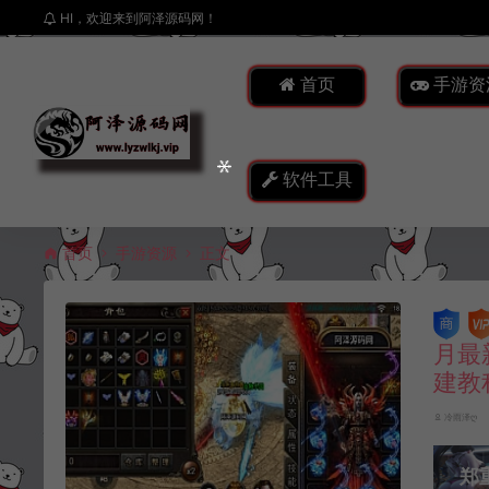
HI，欢迎来到阿泽源码网！
首页
手游资
软件工具
首页
手游资源
正文
月最
建教
冷雨泽ღ
郑