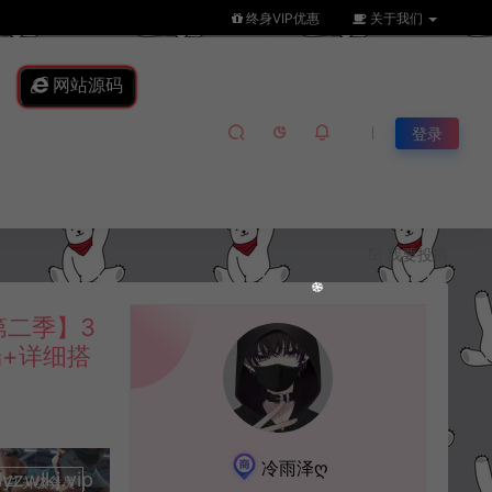
终身VIP优惠
关于我们
网站源码
登录
我要投稿
二季】3
端+详细搭
冷雨泽ღ
lkj.vip
升级会员