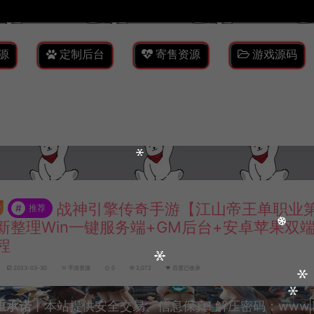
源
定制后台
寄售资源
游戏源码
战神引擎传奇手游【江山帝王单职业第
#
推荐
新整理Win一键服务端+GM后台+安卓苹果双
程
2023-03-30
手游资源
0
2,072
百度已收录
重承诺
丨本站提供安全交易、信息保真! 解压密码：www.lyzw