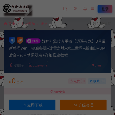
登录
首页
手游资源
正文
我要投稿
战神引擎传奇手游【逍遥火龙】3月最
#
推荐
新整理Win一键服务端+冰雪之城+水上世界+新仙山+GM
后台+安卓苹果双端+详细搭建教程
冷雨泽ღ
2023-03-15
2,418
0
点赞 (
0
)
收藏 (0)
¥
星钻
VIP免费
立即下载
升级会员