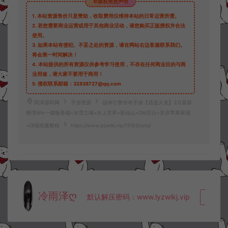
©版权免责声明
1.
本站资源售价只是赞助，收取费用仅维持本站的日常运营所需。
2.
若您需要商业运营或用于其他商业活动，请您购买正版授权并合法
使用。
3.
如果本站有侵犯、不妥之处的资源，请在网站右边客服联系我们。
将会第一时间解决！
4.
本站提供的所有资源仅供参考学习使用，不存在任何商业目的与商
业用途，请大家不要用于商用！
5.
侵权联系邮箱：32838727@qq.com
阿泽源码网
手游资源
战神引擎传奇手游【逍遥火龙】3月最新
整理Win一键服务端+冰雪之城+水上世界+新仙山+GM后台+安卓苹果双端
+详细搭建教程
https://www.lyzwlkj.vip/13183/syzy/
冷雨泽ღ
默认解压密码：www.lyzwlkj.vip
复制