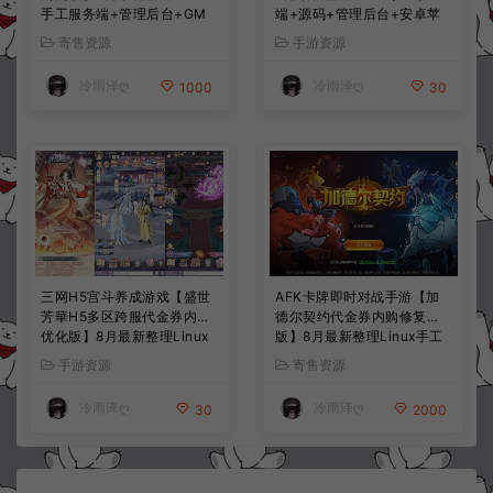
手工服务端+管理后台+GM
端+源码+管理后台+安卓苹
授权后台+简易安卓客户端
果双端+详细搭建教程+视频
寄售资源
手游资源
+详细搭建教程+视频教程
教程
冷雨泽ღ
冷雨泽ღ
1000
30
三网H5宫斗养成游戏【盛世
AFK卡牌即时对战手游【加
芳華H5多区跨服代金券内购
德尔契约代金券内购修复
优化版】8月最新整理Linux
版】8月最新整理Linux手工
手工服务端+CDK授权后台
服务端+前后端全套源码+CD
手游资源
寄售资源
+全资源安卓+详细搭建教程
K授权后台+安卓苹果双端
+视频教程
+详细搭建教程+视频教程
冷雨泽ღ
冷雨泽ღ
30
2000