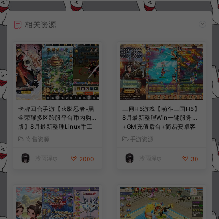
相关资源
卡牌回合手游【火影忍者-黑
三网H5游戏【萌斗三国H5】
金荣耀多区跨服平台币内购
8月最新整理Win一键服务端
版】8月最新整理Linux手工
+GM充值后台+简易安卓客
服务端+CDK授权后台+安卓
户端+详细搭建教程+视频教
寄售资源
手游资源
+详细搭建教程+视频教程
程
冷雨泽ღ
冷雨泽ღ
2000
30