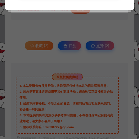
此资源仅限VIP下载，请先
登录
收藏 (2)
打赏
点赞 (
2
)
©版权免责声明
1.
本站资源售价只是赞助，收取费用仅维持本站的日常运营所需。
2.
若您需要商业运营或用于其他商业活动，请您购买正版授权并合法
使用。
3.
如果本站有侵犯、不妥之处的资源，请在网站右边客服联系我们。
将会第一时间解决！
4.
本站提供的所有资源仅供参考学习使用，不存在任何商业目的与商
业用途，请大家不要用于商用！
5.
侵权联系邮箱：32838727@qq.com
阿泽源码网
手游资源
放置卡牌回合手游【火影忍者荣耀之战】