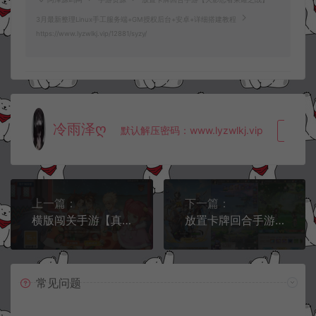
3月最新整理Linux手工服务端+GM授权后台+安卓+详细搭建教程
https://www.lyzwlkj.vip/12881/syzy/
冷雨泽ღ
默认解压密码：www.lyzwlkj.vip
复制
上一篇：
下一篇：
横版闯关手游【真勇闯阿拉德】3月最新整理Linux手工服务端+总后台+安卓苹果双端+详细搭建教程
放置卡牌回合手游【校园宝贝】3月最新整理Linux手工服务端+多区+CDK授权后台+安卓+详细搭建教程
常见问题