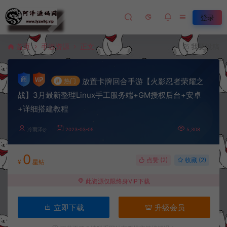
登录
首页
手游资源
正文
我要投稿
放置卡牌回合手游【火影忍者荣耀之
#
热门
战】3月最新整理Linux手工服务端+GM授权后台+安卓
+详细搭建教程
冷雨泽ღ
2023-03-05
5,308
0
点赞 (
2
)
收藏 (2)
¥
星钻
此资源仅限终身VIP下载
立即下载
升级会员