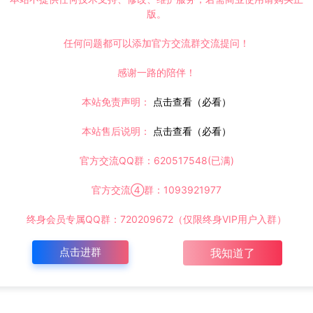
版。
任何问题都可以添加官方交流群交流提问！
感谢一路的陪伴！
本站免责声明：
点击查看（必看）
本站售后说明：
点击查看（必看）
官方交流QQ群：620517548(已满)
官方交流④群：1093921977
终身会员专属QQ群：720209672（仅限终身VIP用户入群）
点击进群
我知道了