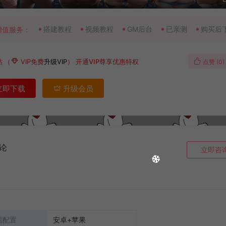
搭建教程
视频教程
GM后台
已亲测
购买后
增值服务：
钻
（
VIP免费
升级VIP
）
开通VIP尊享优惠特权
点赞 (
0
)
立即下载
升级会员
论
立即咨
端配置
安卓+苹果