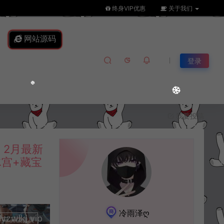
终身VIP优惠
关于我们
网站源码
登录
我要投稿
2月最新
冰宫+藏宝
冷雨泽ღ
lkj.vip
升级会员