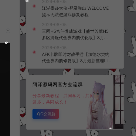
2026-08-05
频教程
江湖墨迹大侠-登录弹出 WELCOME
提示无法进游戏修复教程
2026-08-05
三网H5宫斗养成游戏【盛世芳華H5
多区跨服代金券内购优化版】8月最
新整理Linux手工服务端+CDK授权后
2026-08-05
台+全资源安卓+详细搭建教程+视频
AFK卡牌即时对战手游【加德尔契约
教程
代金券内购修复版】8月最新整理Lin
ux手工服务端+前后端全套源码+CD
K授权后台+安卓苹果双端+详细搭建
教程+视频教程
阿泽源码网官方交流群
分享最新教程，共同学习，共同
进步，共同成长！
QQ交流群