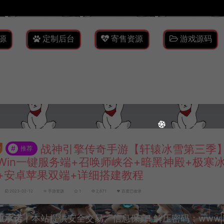
源
定制后台
寄售资源
游戏源码
战神引擎传奇手游【轩辕冰雪第三季】
#
推荐
Win一键服务端+召唤师峡谷+暗黑神殿+极寒
+安卓苹果双端+详细搭建教程
2023-02-12
手游资源
1
2,671
百度已收录
重承诺
丨本站提供安全交易、信息保真! 解压密码：www.lyzw