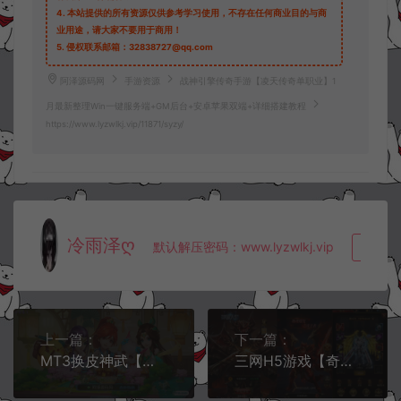
4.
本站提供的所有资源仅供参考学习使用，不存在任何商业目的与商
业用途，请大家不要用于商用！
5.
侵权联系邮箱：32838727@qq.com
阿泽源码网
手游资源
战神引擎传奇手游【凌天传奇单职业】1
月最新整理Win一键服务端+GM后台+安卓苹果双端+详细搭建教程
https://www.lyzwlkj.vip/11871/syzy/
冷雨泽ღ
默认解压密码：www.lyzwlkj.vip
复制
上一篇：
下一篇：
MT3换皮神武【功夫神武】1月最新整理Linux手工服务端+全套源码+宣传图+总后台+代理后台+GM后台+安卓苹果双端+详细搭建教程
三网H5游戏【奇迹H5之神谕大陆】1月最新整理Linux手工服务端+多区跨服+GM授权后台+详细搭建教程