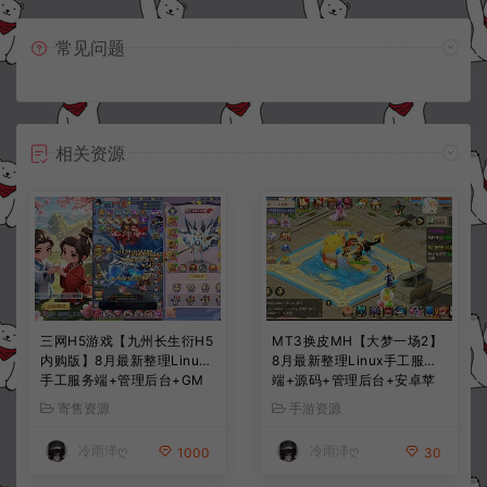
常见问题
相关资源
三网H5游戏【九州长生衍H5
MT3换皮MH【大梦一场2】
内购版】8月最新整理Linux
8月最新整理Linux手工服务
手工服务端+管理后台+GM
端+源码+管理后台+安卓苹
授权后台+简易安卓客户端
果双端+详细搭建教程+视频
寄售资源
手游资源
+详细搭建教程+视频教程
教程
冷雨泽ღ
冷雨泽ღ
1000
30