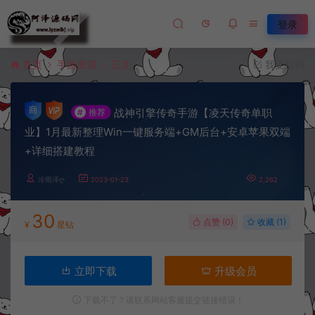
登录
首页
手游资源
正文
我要投稿
战神引擎传奇手游【凌天传奇单职
#
推荐
业】1月最新整理Win一键服务端+GM后台+安卓苹果双端
+详细搭建教程
冷雨泽ღ
2023-01-23
2,262
30
点赞 (
0
)
收藏 (1)
¥
星钻
立即下载
升级会员
下载不了？请联系网站客服提交链接错误！