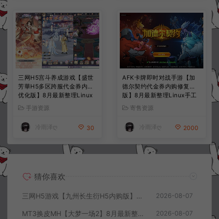
三网H5宫斗养成游戏【盛世
AFK卡牌即时对战手游【加
芳華H5多区跨服代金券内购
德尔契约代金券内购修复
优化版】8月最新整理Linux
版】8月最新整理Linux手工
手工服务端+CDK授权后台
服务端+前后端全套源码+CD
手游资源
寄售资源
+全资源安卓+详细搭建教程
K授权后台+安卓苹果双端
+视频教程
+详细搭建教程+视频教程
冷雨泽ღ
冷雨泽ღ
30
2000
猜你喜欢
三网H5游戏【九州长生衍H5内购版】8月最新整理Linux手工服务端+管理后台+GM授权后台+简易安卓客户端+详细搭建教程+视频教程
2026-08-07
MT3换皮MH【大梦一场2】8月最新整理Linux手工服务端+源码+管理后台+安卓苹果双端+详细搭建教程+视频教程
2026-08-07