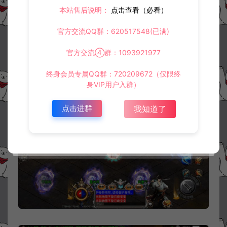
本站售后说明：
点击查看（必看）
官方交流QQ群：620517548(已满)
官方交流④群：1093921977
终身会员专属QQ群：720209672（仅限终
身VIP用户入群）
点击进群
我知道了