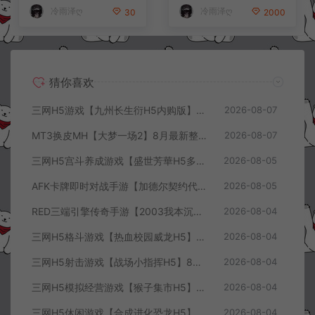
+视频教程
+详细搭建教程+视频教程
冷雨泽ღ
冷雨泽ღ
30
2000
猜你喜欢
三网H5游戏【九州长生衍H5内购版】8月最新整理Linux手工服务端+管理后台+GM授权后台+简易安卓客户端+详细搭建教程+视频教程
2026-08-07
MT3换皮MH【大梦一场2】8月最新整理Linux手工服务端+源码+管理后台+安卓苹果双端+详细搭建教程+视频教程
2026-08-07
三网H5宫斗养成游戏【盛世芳華H5多区跨服代金券内购优化版】8月最新整理Linux手工服务端+CDK授权后台+全资源安卓+详细搭建教程+视频教程
2026-08-05
AFK卡牌即时对战手游【加德尔契约代金券内购修复版】8月最新整理Linux手工服务端+前后端全套源码+CDK授权后台+安卓苹果双端+详细搭建教程+视频教程
2026-08-05
RED三端引擎传奇手游【2003我本沉默三职业】8月最新整理Win一键服务端+PC安卓+详细搭建教程
2026-08-04
三网H5格斗游戏【热血校园威龙H5】8月最新整理Linux手工服务端+Win一键服务端+解压即玩+简易安卓客户端+详细搭建教程
2026-08-04
三网H5射击游戏【战场小指挥H5】8月最新整理Linux手工服务端+Win一键服务端+解压即玩+简易安卓客户端+详细搭建教程
2026-08-04
三网H5模拟经营游戏【猴子集市H5】8月最新整理Linux手工服务端+Win一键服务端+解压即玩+简易安卓客户端+详细搭建教程
2026-08-04
三网H5休闲游戏【合成进化恐龙H5】8月最新整理Linux手工服务端+Win一键服务端+解压即玩+简易安卓客户端+详细搭建教程
2026-08-04