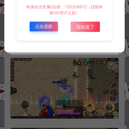
终身会员专属QQ群：720209672（仅限终
身VIP用户入群）
点击进群
我知道了