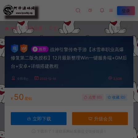
登录
首页
手游资源
正文
我要投稿
战神引擎传奇手游【冰雪单职业高爆
#
推荐
修复第二版免授权】12月最新整理Win一键服务端+GM后
台+安卓+详细搭建教程
冷雨泽ღ
2022-12-14
2,539
50
点赞 (
0
)
收藏 (0)
¥
星钻
立即下载
升级会员
下载不了？请联系网站客服提交链接错误！