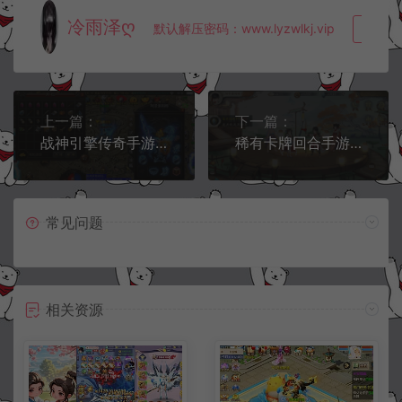
冷雨泽ღ
默认解压密码：www.lyzwlkj.vip
复制
上一篇：
下一篇：
战神引擎传奇手游【热血火龙三职业】12月最新整理Win一键服务端+GM后台+安卓苹果双端+详细搭建教程
稀有卡牌回合手游【山海奇幻录】10月最新整理Linux手工服务端+CDK卡密授权后台+清包+安卓+详细搭建教程
常见问题
相关资源