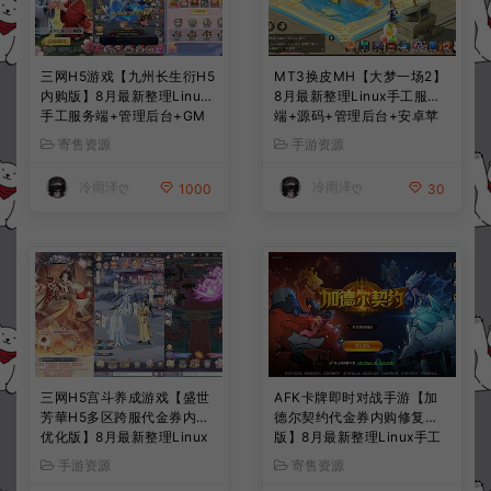
三网H5游戏【九州长生衍H5
MT3换皮MH【大梦一场2】
内购版】8月最新整理Linux
8月最新整理Linux手工服务
手工服务端+管理后台+GM
端+源码+管理后台+安卓苹
授权后台+简易安卓客户端
果双端+详细搭建教程+视频
寄售资源
手游资源
+详细搭建教程+视频教程
教程
冷雨泽ღ
冷雨泽ღ
1000
30
三网H5宫斗养成游戏【盛世
AFK卡牌即时对战手游【加
芳華H5多区跨服代金券内购
德尔契约代金券内购修复
优化版】8月最新整理Linux
版】8月最新整理Linux手工
手工服务端+CDK授权后台
服务端+前后端全套源码+CD
手游资源
寄售资源
+全资源安卓+详细搭建教程
K授权后台+安卓苹果双端