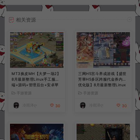
相关资源
MT3换皮MH【大梦一场2】
三网H5宫斗养成游戏【盛世
8月最新整理Linux手工服务
芳華H5多区跨服代金券内购
端+源码+管理后台+安卓苹
优化版】8月最新整理Linux
果双端+详细搭建教程+视频
手工服务端+CDK授权后台
手游资源
手游资源
教程
+全资源安卓+详细搭建教程
+视频教程
冷雨泽ღ
冷雨泽ღ
30
30