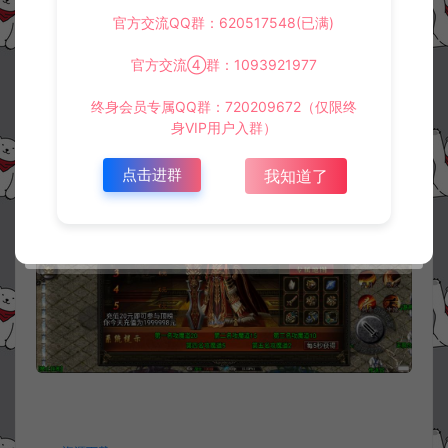
官方交流QQ群：620517548(已满)
官方交流④群：1093921977
终身会员专属QQ群：720209672（仅限终
身VIP用户入群）
点击进群
我知道了