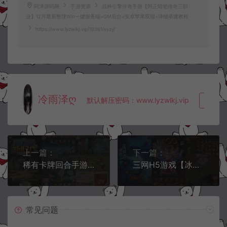
阿泽源码网
手游资源
战神引擎传奇手游【阿正蜡笔传奇三职
业】12月最新整理Win一键服务端+GM后台+安卓苹果双端+详细搭建教程
https://www.lyzwlkj.vip/10361/syzy/
冷雨泽ღ
默认解压密码：www.lyzwlkj.vip
复制
上一篇：
下一篇：
稀有卡牌回合手游【伟大航路四王版】11月最新整理Linux手工服务端+六区+CDK卡密授权后台+安卓+详细搭建教程
三网H5游戏【冰雪雷霆H5金装跨服战版】12月最新整理Linux手工服务端+两个区+总后台+GM授权后台+详细搭建教程
常见问题