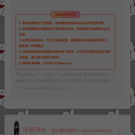
©版权免责声明
1.
本站资源售价只是赞助，收取费用仅维持本站的日常运营所需。
2.
若您需要商业运营或用于其他商业活动，请您购买正版授权并合法
使用。
3.
如果本站有侵犯、不妥之处的资源，请在网站右边客服联系我们。
将会第一时间解决！
4.
本站提供的所有资源仅供参考学习使用，不存在任何商业目的与商
业用途，请大家不要用于商用！
5.
侵权联系邮箱：32838727@qq.com
阿泽源码网
手游资源
Q萌3D魔幻手游【神启黎明修复版】11月
最新整理Linux手工服务端+运营后台+GM授权后台+安卓+详细搭建教程
https://www.lyzwlkj.vip/10137/syzy/
冷雨泽ღ
默认解压密码：www.lyzwlkj.vip
复制