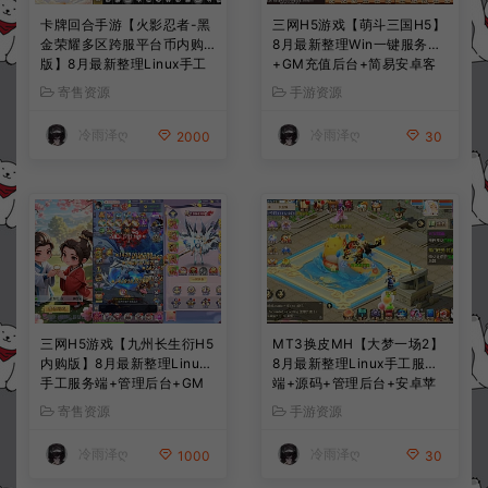
卡牌回合手游【火影忍者-黑
三网H5游戏【萌斗三国H5】
金荣耀多区跨服平台币内购
8月最新整理Win一键服务端
版】8月最新整理Linux手工
+GM充值后台+简易安卓客
服务端+CDK授权后台+安卓
户端+详细搭建教程+视频教
寄售资源
手游资源
+详细搭建教程+视频教程
程
冷雨泽ღ
冷雨泽ღ
2000
30
三网H5游戏【九州长生衍H5
MT3换皮MH【大梦一场2】
内购版】8月最新整理Linux
8月最新整理Linux手工服务
手工服务端+管理后台+GM
端+源码+管理后台+安卓苹
授权后台+简易安卓客户端
果双端+详细搭建教程+视频
寄售资源
手游资源
+详细搭建教程+视频教程
教程
冷雨泽ღ
冷雨泽ღ
1000
30