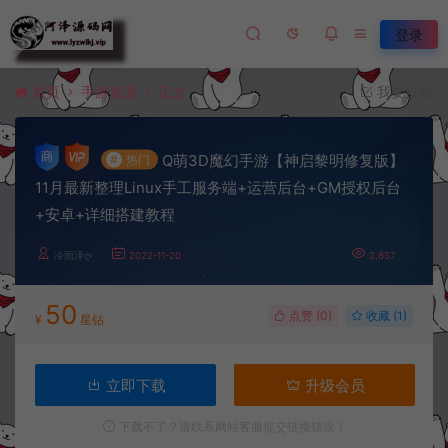
登录
首页
手游资源
正文
我要投稿
Q萌3D魔幻手游【神启黎明修复版】
#
热门
11月最新整理Linux手工服务端+运营后台+GM授权后台
+安卓+详细搭建教程
冷雨泽ღ
2022-11-20
2,857
50
点赞 (
0
)
收藏 (1)
¥
星钻
立即下载
升级会员
下载不了？请联系网站客服提交链接错误！